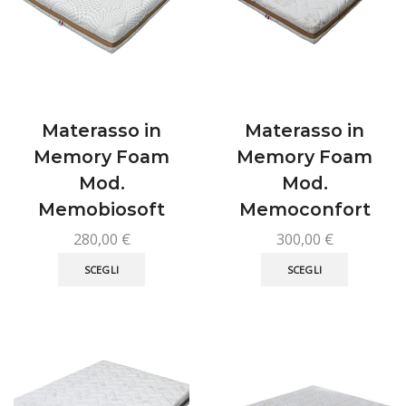
scelte
scelte
nella
nella
pagina
pagina
del
del
prodotto
prodotto
Materasso in
Materasso in
Memory Foam
Memory Foam
Mod.
Mod.
Memobiosoft
Memoconfort
280,00
€
300,00
€
Questo
Questo
SCEGLI
SCEGLI
prodotto
prodotto
ha
ha
più
più
varianti.
varianti.
Le
Le
opzioni
opzioni
possono
possono