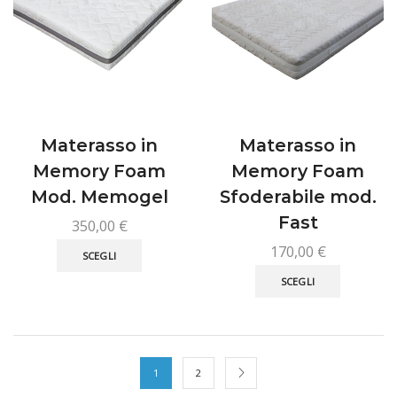
essere
essere
scelte
scelte
nella
nella
pagina
pagina
del
del
prodotto
prodotto
Materasso in
Materasso in
Memory Foam
Memory Foam
Mod. Memogel
Sfoderabile mod.
Fast
350,00
€
Questo
170,00
€
SCEGLI
prodotto
Questo
SCEGLI
ha
prodotto
più
ha
varianti.
più
Le
varianti.
opzioni
Le
1
2
possono
opzioni