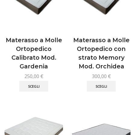
scelte
pagina
nella
del
pagina
prodotto
del
prodotto
Materasso a Molle
Materasso a Molle
Ortopedico
Ortopedico con
Calibrato Mod.
strato Memory
Gardenia
Mod. Orchidea
250,00
€
300,00
€
Questo
Questo
SCEGLI
SCEGLI
prodotto
prodotto
ha
ha
più
più
varianti.
varianti.
Le
Le
opzioni
opzioni
possono
possono