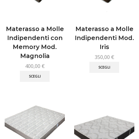
pagina
pagina
del
del
prodotto
prodotto
Materasso a Molle
Materasso a Molle
Indipendenti con
Indipendenti Mod.
Memory Mod.
Iris
Magnolia
350,00
€
Questo
400,00
€
SCEGLI
prodotto
Questo
SCEGLI
ha
prodotto
più
ha
varianti.
più
Le
varianti.
opzioni
Le
possono
opzioni
essere
possono
scelte
essere
nella
scelte
pagina