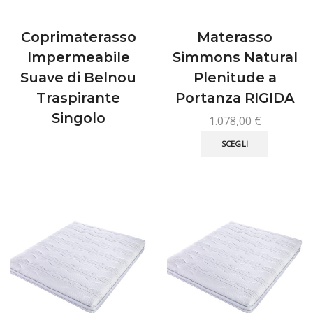
Coprimaterasso
Materasso
Impermeabile
Simmons Natural
Suave di Belnou
Plenitude a
Traspirante
Portanza RIGIDA
Singolo
1.078,00
€
Questo
SCEGLI
prodotto
ha
più
varianti.
Le
opzioni
possono
essere
scelte
nella
pagina