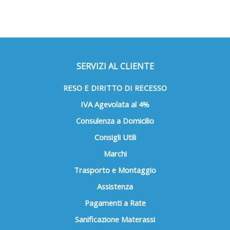
essere
possono
scelte
essere
nella
scelte
pagina
nella
del
pagina
prodotto
del
SERVIZI AL CLIENTE
prodotto
RESO E DIRITTO DI RECESSO
IVA Agevolata al 4%
Consulenza a Domicilio
Consigli Utili
Marchi
Trasporto e Montaggio
Assistenza
Pagamenti a Rate
Sanificazione Materassi