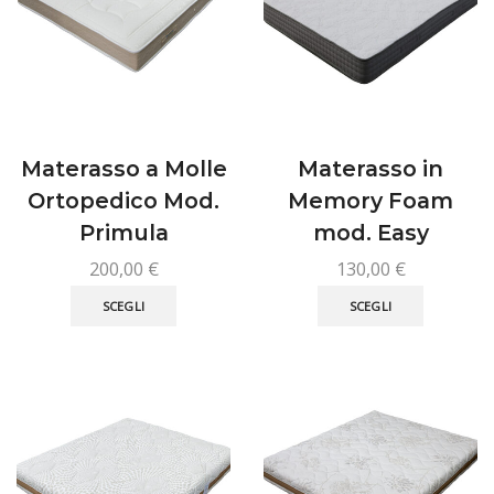
essere
essere
scelte
scelte
nella
nella
pagina
pagina
del
del
prodotto
prodotto
Materasso a Molle
Materasso in
Ortopedico Mod.
Memory Foam
Primula
mod. Easy
200,00
€
130,00
€
Questo
Questo
SCEGLI
SCEGLI
prodotto
prodotto
ha
ha
più
più
varianti.
varianti.
Le
Le
opzioni
opzioni
possono
possono
essere
essere