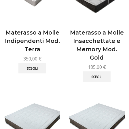
nella
del
pagina
prodotto
del
prodotto
Materasso a Molle
Materasso a Molle
Indipendenti Mod.
Insacchettate e
Terra
Memory Mod.
Gold
350,00
€
Questo
185,00
€
SCEGLI
prodotto
Questo
SCEGLI
ha
prodotto
più
ha
varianti.
più
Le
varianti.
opzioni
Le
possono
opzioni
essere
possono
scelte
essere
nella