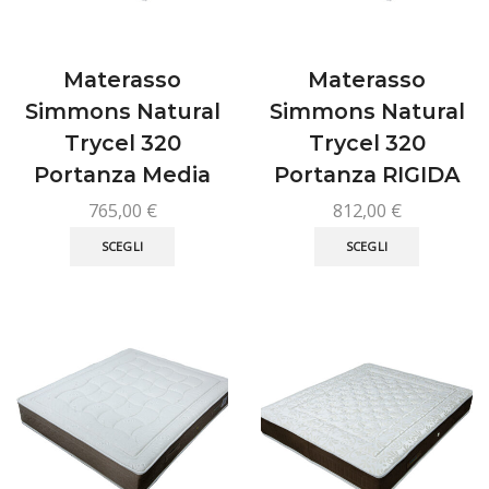
del
prodotto
Materasso
Materasso
Simmons Natural
Simmons Natural
Trycel 320
Trycel 320
Portanza Media
Portanza RIGIDA
765,00
€
812,00
€
Questo
Questo
SCEGLI
SCEGLI
prodotto
prodotto
ha
ha
più
più
varianti.
varianti.
Le
Le
opzioni
opzioni
possono
possono
essere
essere
scelte
scelte
nella
nella