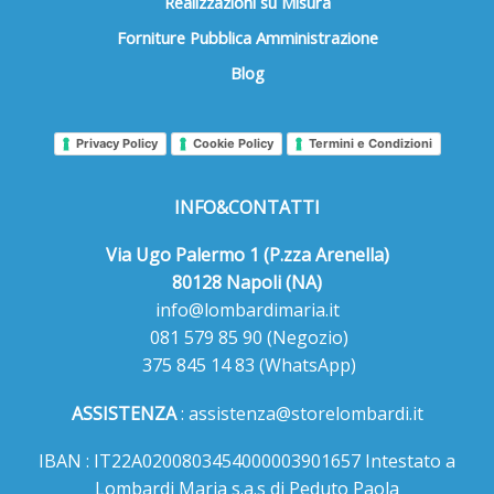
Realizzazioni su Misura
Forniture Pubblica Amministrazione
Blog
Privacy Policy
Cookie Policy
Termini e Condizioni
INFO&CONTATTI
Via Ugo Palermo 1 (P.zza Arenella)
80128 Napoli (NA)
info@lombardimaria.it
081 579 85 90
(Negozio)
375 845 14 83
(WhatsApp)
ASSISTENZA
:
assistenza@storelombardi.it
IBAN : IT22A0200803454000003901657 Intestato a
Lombardi Maria s.a.s di Peduto Paola