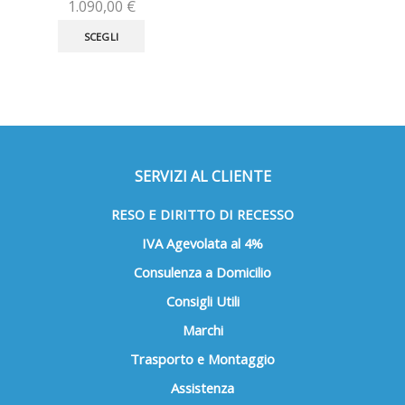
1.090,00
€
Questo
SCEGLI
prodotto
ha
più
varianti.
Le
opzioni
possono
SERVIZI AL CLIENTE
essere
scelte
RESO E DIRITTO DI RECESSO
nella
IVA Agevolata al 4%
pagina
del
Consulenza a Domicilio
prodotto
Consigli Utili
Marchi
Trasporto e Montaggio
Assistenza