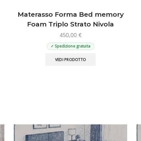
Materasso Forma Bed memory
Foam Triplo Strato Nivola
450,00
€
✓ Spedizione gratuita
Questo
VEDI PRODOTTO
prodotto
ha
più
varianti.
Le
opzioni
possono
essere
scelte
nella
pagina
del