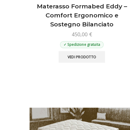
Materasso Formabed Eddy –
Comfort Ergonomico e
Sostegno Bilanciato
450,00
€
✓ Spedizione gratuita
Questo
VEDI PRODOTTO
prodotto
ha
più
varianti.
Le
opzioni
possono
essere
scelte
nella
pagina
del