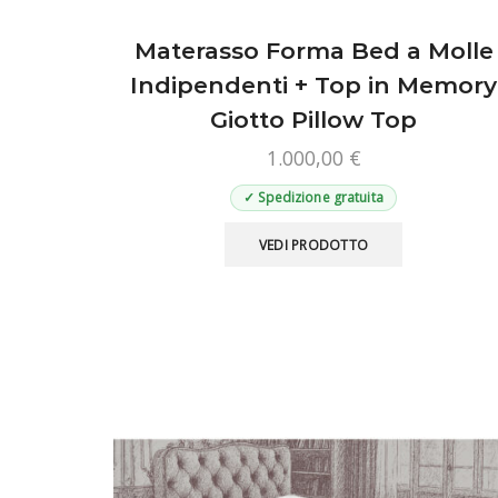
Materasso Forma Bed a Molle
Indipendenti + Top in Memory
Giotto Pillow Top
1.000,00
€
✓ Spedizione gratuita
Questo
VEDI PRODOTTO
prodotto
ha
più
varianti.
Le
opzioni
possono
essere
scelte
nella