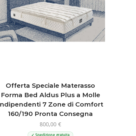
pagina
del
prodotto
Offerta Speciale Materasso
Forma Bed Aldus Plus a Molle
Indipendenti 7 Zone di Comfort
160/190 Pronta Consegna
800,00
€
✓ Spedizione gratuita