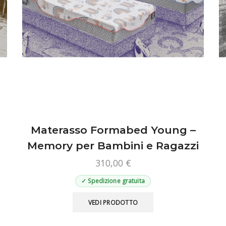
Materasso Formabed Young –
Memory per Bambini e Ragazzi
310,00
€
✓ Spedizione gratuita
Questo
VEDI PRODOTTO
prodotto
ha