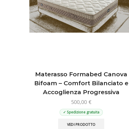
prodotto
Materasso Formabed Canova
Bifoam – Comfort Bilanciato e
Accoglienza Progressiva
500,00
€
✓ Spedizione gratuita
Questo
VEDI PRODOTTO
prodotto