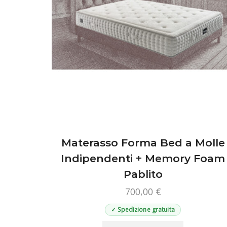
pagina
del
prodotto
Materasso Forma Bed a Molle
Indipendenti + Memory Foam
Pablito
700,00
€
✓ Spedizione gratuita
Questo