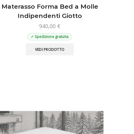
Materasso Forma Bed a Molle
Indipendenti Giotto
940,00
€
✓ Spedizione gratuita
Questo
VEDI PRODOTTO
prodotto
ha
più
varianti.
Le
opzioni
possono
essere
scelte
nella
pagina
del
prodotto