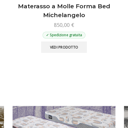
Materasso a Molle Forma Bed
Michelangelo
850,00
€
✓ Spedizione gratuita
Questo
VEDI PRODOTTO
prodotto
ha
più
varianti.
Le
opzioni
possono
essere
scelte
nella
pagina
del
prodotto