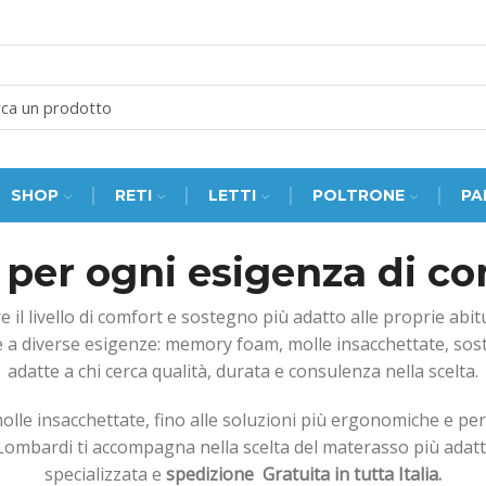
SEARCH
INPUT
SHOP
RETI
LETTI
POLTRONE
PA
 per ogni esigenza di c
e il livello di comfort e sostegno più adatto alle proprie abi
 a diverse esigenze: memory foam, molle insacchettate, sosteg
adatte a chi cerca qualità, durata e consulenza nella scelta.
lle insacchettate, fino alle soluzioni più ergonomiche e pe
e Lombardi ti accompagna nella scelta del materasso più adat
specializzata e
spedizione Gratuita in tutta Italia.