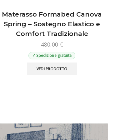
Materasso Formabed Canova
Spring – Sostegno Elastico e
Comfort Tradizionale
480,00
€
✓ Spedizione gratuita
Questo
VEDI PRODOTTO
prodotto
ha
più
varianti.
Le
opzioni
possono
essere
scelte
nella