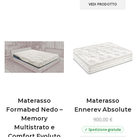
varianti.
VEDI PRODOTTO
Le
opzioni
possono
essere
scelte
nella
pagina
del
prodotto
Materasso
Materasso
Formabed Nedo –
Ennerev Absolute
Memory
900,00
€
Multistrato e
✓ Spedizione gratuita
Comfort Evoluto