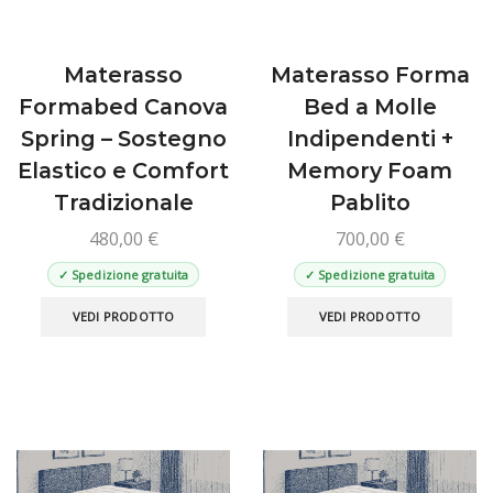
del
prodotto
Materasso
Materasso Forma
Formabed Canova
Bed a Molle
Spring – Sostegno
Indipendenti +
Elastico e Comfort
Memory Foam
Tradizionale
Pablito
480,00
€
700,00
€
✓ Spedizione gratuita
✓ Spedizione gratuita
Questo
Ques
VEDI PRODOTTO
VEDI PRODOTTO
prodotto
prod
ha
ha
più
più
varianti.
varian
Le
Le
opzioni
opzio
possono
poss