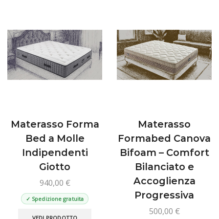
varianti.
esse
Le
scelt
opzioni
nella
possono
pagin
essere
del
scelte
prod
nella
pagina
del
prodotto
Materasso Forma
Materasso
Bed a Molle
Formabed Canova
Indipendenti
Bifoam – Comfort
Giotto
Bilanciato e
Accoglienza
940,00
€
Progressiva
✓ Spedizione gratuita
500,00
€
Questo
VEDI PRODOTTO