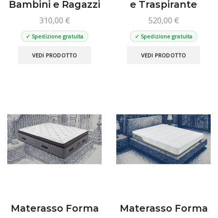
Bambini e Ragazzi
e Traspirante
310,00
€
520,00
€
✓ Spedizione gratuita
✓ Spedizione gratuita
Questo
Ques
VEDI PRODOTTO
VEDI PRODOTTO
prodotto
prod
ha
ha
più
più
varianti.
varian
Le
Le
opzioni
opzio
possono
poss
essere
esse
scelte
scelt
nella
nella
pagina
pagin
del
del
prodotto
prod
Materasso Forma
Materasso Forma