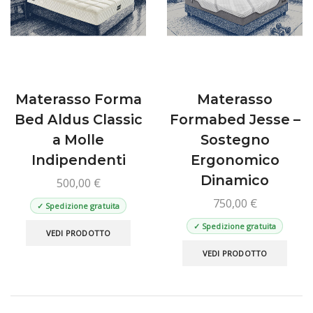
scelt
del
nella
prodotto
pagin
del
prod
Materasso Forma
Materasso
Bed Aldus Classic
Formabed Jesse –
a Molle
Sostegno
Indipendenti
Ergonomico
Dinamico
500,00
€
750,00
€
✓ Spedizione gratuita
Questo
✓ Spedizione gratuita
VEDI PRODOTTO
prodotto
Ques
VEDI PRODOTTO
ha
prod
più
ha
varianti.
più
Le
varian