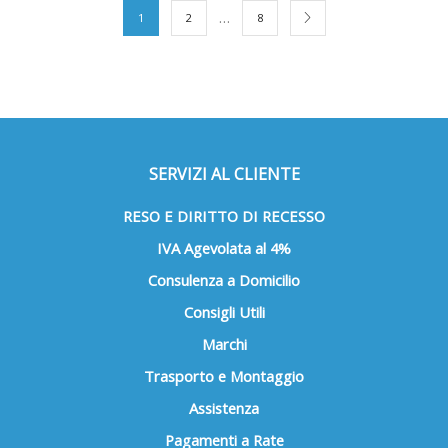
opzioni
Le
…
1
2
8
possono
opzio
essere
poss
scelte
esse
nella
scelt
pagina
nella
del
pagin
prodotto
del
SERVIZI AL CLIENTE
prod
RESO E DIRITTO DI RECESSO
IVA Agevolata al 4%
Consulenza a Domicilio
Consigli Utili
Marchi
Trasporto e Montaggio
Assistenza
Pagamenti a Rate