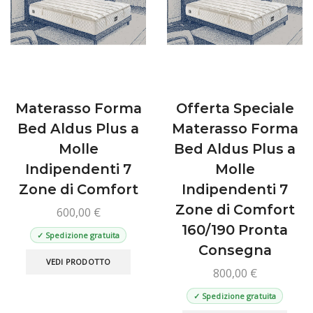
essere
esse
scelte
scelt
nella
nella
pagina
pagin
del
del
prodotto
prod
Materasso Forma
Offerta Speciale
Bed Aldus Plus a
Materasso Forma
Molle
Bed Aldus Plus a
Indipendenti 7
Molle
Zone di Comfort
Indipendenti 7
Zone di Comfort
600,00
€
160/190 Pronta
✓ Spedizione gratuita
Consegna
Questo
VEDI PRODOTTO
prodotto
800,00
€
ha
✓ Spedizione gratuita
più