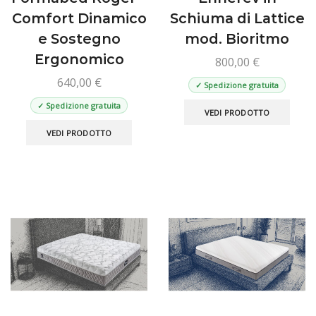
Comfort Dinamico
Schiuma di Lattice
e Sostegno
mod. Bioritmo
Ergonomico
800,00
€
640,00
€
✓ Spedizione gratuita
Ques
✓ Spedizione gratuita
VEDI PRODOTTO
prod
Questo
VEDI PRODOTTO
ha
prodotto
più
ha
varian
più
Le
varianti.
opzio
Le
poss
opzioni
esse
possono
scelt
essere
nella
scelte
pagin
nella
del
pagina
prod
del