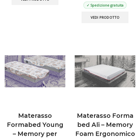
prodotto
✓ Spedizione gratuita
ha
Ques
più
VEDI PRODOTTO
prod
varianti.
ha
Le
più
opzioni
varian
possono
Le
essere
opzio
scelte
poss
nella
esse
pagina
scelt
del
nella
prodotto
pagin
del
prod
Materasso
Materasso Forma
Formabed Young
bed Ali – Memory
– Memory per
Foam Ergonomico