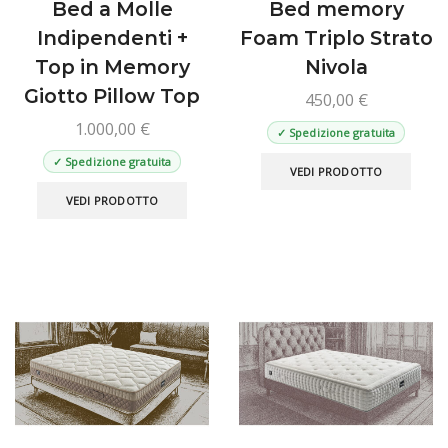
Bed a Molle
Bed memory
Indipendenti +
Foam Triplo Strato
Top in Memory
Nivola
Giotto Pillow Top
450,00
€
1.000,00
€
✓ Spedizione gratuita
Ques
✓ Spedizione gratuita
VEDI PRODOTTO
prod
Questo
VEDI PRODOTTO
ha
prodotto
più
ha
varian
più
Le
varianti.
opzio
Le
poss
opzioni
esse
possono
scelt
essere
nella
scelte
pagin
nella
del
pagina
prod