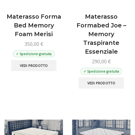
prodotto
Materasso Forma
Materasso
Bed Memory
Formabed Joe –
Foam Merisi
Memory
Traspirante
350,00
€
Essenziale
✓ Spedizione gratuita
290,00
€
Questo
VEDI PRODOTTO
prodotto
✓ Spedizione gratuita
ha
Ques
più
VEDI PRODOTTO
prod
varianti.
ha
Le
più
opzioni
varian
possono
Le
essere
opzio
scelte
poss
nella
esse
pagina