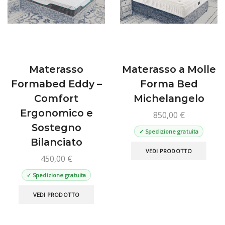
Materasso
Materasso a Molle
Formabed Eddy –
Forma Bed
Comfort
Michelangelo
Ergonomico e
850,00
€
Sostegno
✓ Spedizione gratuita
Bilanciato
Ques
VEDI PRODOTTO
prod
450,00
€
ha
✓ Spedizione gratuita
più
Questo
varian
VEDI PRODOTTO
prodotto
Le
ha
opzio
più
poss