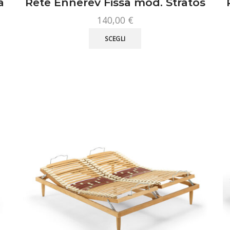
a
Rete Ennerev Fissa mod. Stratos
140,00
€
Questo
SCEGLI
prodotto
ha
più
varianti.
Le
opzioni
possono
essere
scelte
nella
pagina
del
prodotto