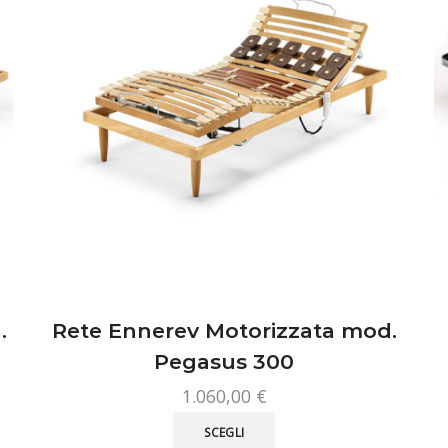
scelte
nella
pagina
del
prodotto
.
Rete Ennerev Motorizzata mod.
Pegasus 300
1.060,00
€
Questo
SCEGLI
prodotto