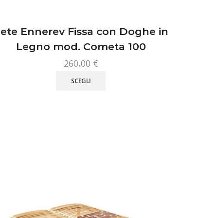
ete Ennerev Fissa con Doghe in
Legno mod. Cometa 100
260,00
€
Questo
SCEGLI
prodotto
ha
più
varianti.
Le
opzioni
possono
essere
scelte
nella
pagina
del
prodotto