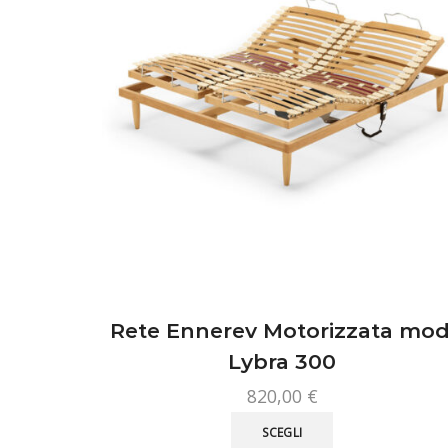
scelte
nella
pagina
del
prodotto
Rete Ennerev Motorizzata mod
Lybra 300
820,00
€
Questo
SCEGLI
prodotto