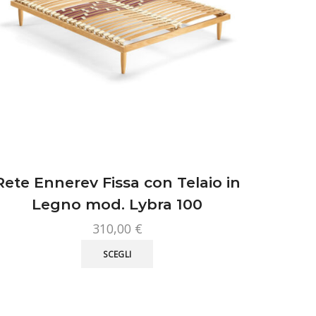
Rete Ennerev Fissa con Telaio in
Legno mod. Lybra 100
310,00
€
Questo
SCEGLI
prodotto
ha
più
varianti.