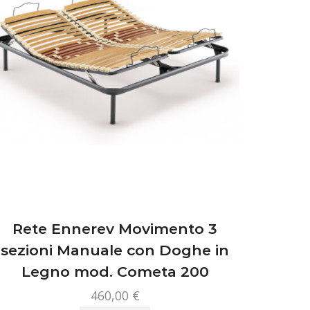
scelte
nella
pagina
del
prodotto
Rete Ennerev Movimento 3
sezioni Manuale con Doghe in
Legno mod. Cometa 200
460,00
€