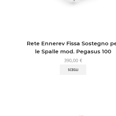
Rete Ennerev Fissa Sostegno p
le Spalle mod. Pegasus 100
390,00
€
Questo
SCEGLI
prodotto
ha
più
varianti.
Le
opzioni
possono
essere