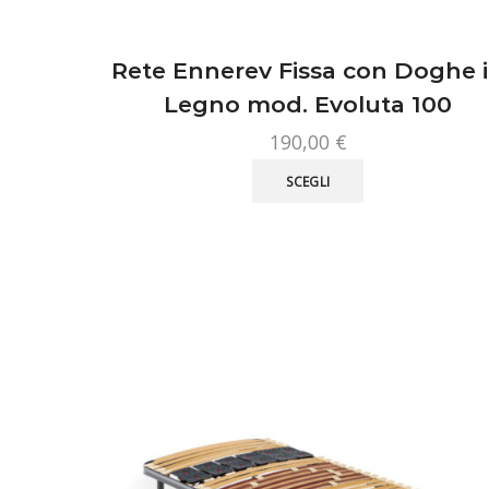
Rete Ennerev Fissa con Doghe 
Legno mod. Evoluta 100
190,00
€
Questo
SCEGLI
prodotto
ha
più
varianti.
Le
opzioni
possono
essere
scelte
nella
pagina
del
prodotto