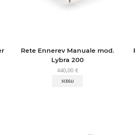
er
Rete Ennerev Manuale mod.
Lybra 200
440,00
€
Questo
SCEGLI
prodotto
ha
più
varianti.
Le
opzioni
possono
essere