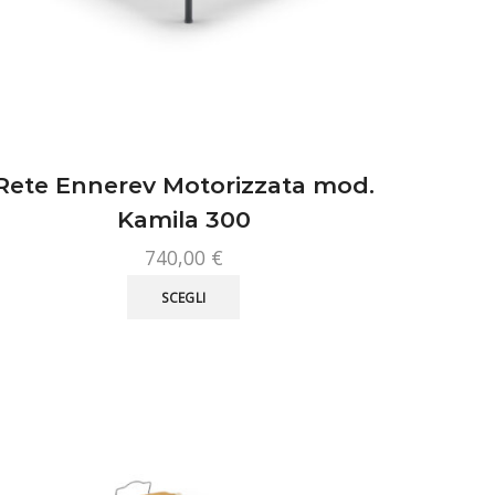
Rete Ennerev Motorizzata mod.
Kamila 300
740,00
€
Questo
SCEGLI
prodotto
ha
più
varianti.
Le
opzioni
possono
essere