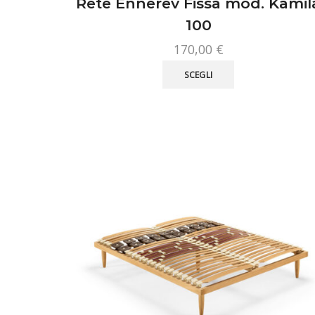
Rete Ennerev Fissa mod. Kamil
100
170,00
€
Questo
SCEGLI
prodotto
ha
più
varianti.
Le
opzioni
possono
essere
scelte
nella
pagina
del
prodotto