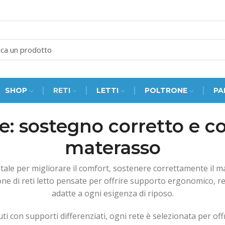
SEARCH
INPUT
SHOP
RETI
LETTI
POLTRONE
PA
ne: sostegno corretto e 
materasso
ale per migliorare il comfort, sostenere correttamente il ma
ne di reti letto pensate per offrire supporto ergonomico, res
adatte a ogni esigenza di riposo.
uti con supporti differenziati, ogni rete è selezionata per off