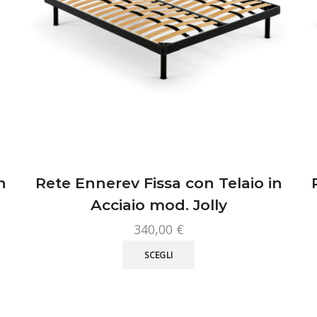
n
Rete Ennerev Fissa con Telaio in
Acciaio mod. Jolly
340,00
€
Questo
SCEGLI
prodotto
ha
più
varianti.