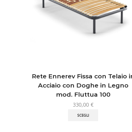
Rete Ennerev Fissa con Telaio i
Acciaio con Doghe in Legno
mod. Fluttua 100
330,00
€
Questo
SCEGLI
prodotto
ha
più