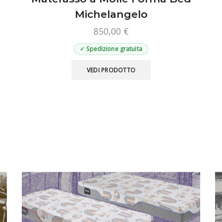
Michelangelo
850,00
€
✓ Spedizione gratuita
Questo
VEDI PRODOTTO
prodotto
ha
più
varianti.
Le
opzioni
possono
essere
scelte
nella
pagina
del
prodotto