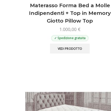
Materasso Forma Bed a Molle
Indipendenti + Top in Memory
Giotto Pillow Top
1.000,00
€
✓ Spedizione gratuita
Questo
VEDI PRODOTTO
prodotto
ha
più
varianti.
Le
opzioni
possono
essere
scelte
nella
pagina
del