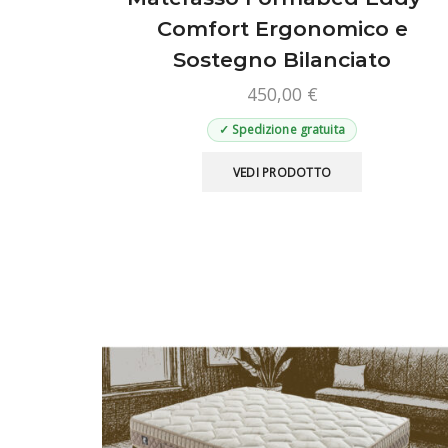
Comfort Ergonomico e
Sostegno Bilanciato
450,00
€
✓ Spedizione gratuita
Questo
VEDI PRODOTTO
prodotto
ha
più
varianti.
Le
opzioni
possono
essere
scelte
nella
pagina
del
prodotto