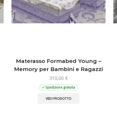
Materasso Formabed Young –
Memory per Bambini e Ragazzi
310,00
€
✓ Spedizione gratuita
Questo
VEDI PRODOTTO
prodotto
ha
più