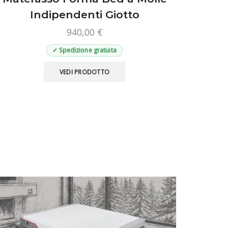
Indipendenti Giotto
940,00
€
✓ Spedizione gratuita
Questo
VEDI PRODOTTO
prodotto
ha
più
varianti.
Le
opzioni
possono
essere
scelte
nella
pagina
del
prodotto