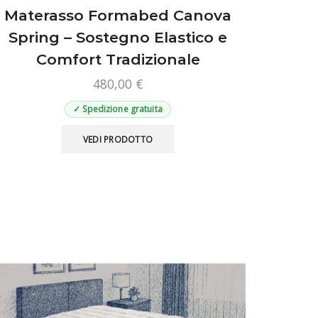
Materasso Formabed Canova
Spring – Sostegno Elastico e
Comfort Tradizionale
480,00
€
✓ Spedizione gratuita
Questo
VEDI PRODOTTO
prodotto
ha
più
varianti.
Le
opzioni
possono
essere
scelte
nella
pagina
del