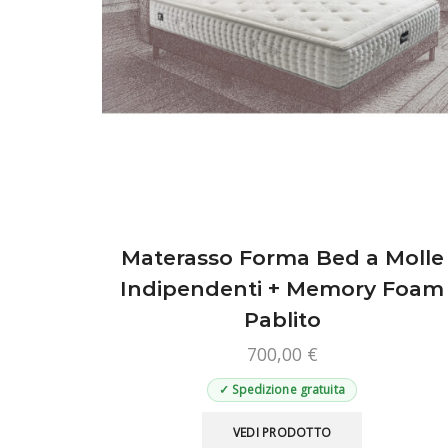
prodotto
Materasso Forma Bed a Molle
Indipendenti + Memory Foam
Pablito
700,00
€
✓ Spedizione gratuita
Questo
VEDI PRODOTTO
prodotto