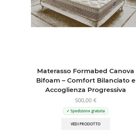
Materasso Formabed Canova
Bifoam – Comfort Bilanciato e
Accoglienza Progressiva
500,00
€
✓ Spedizione gratuita
Questo
VEDI PRODOTTO
prodotto
ha