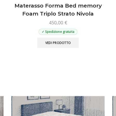
Materasso Forma Bed memory
Foam Triplo Strato Nivola
450,00
€
✓ Spedizione gratuita
Questo
VEDI PRODOTTO
prodotto
ha
più
varianti.
Le
opzioni
possono
essere
scelte
nella
pagina
del
prodotto