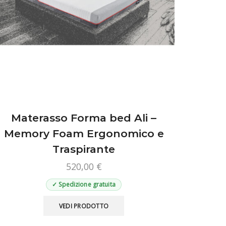
Materasso Forma bed Ali –
Memory Foam Ergonomico e
Traspirante
520,00
€
✓ Spedizione gratuita
Questo
VEDI PRODOTTO
prodotto
ha