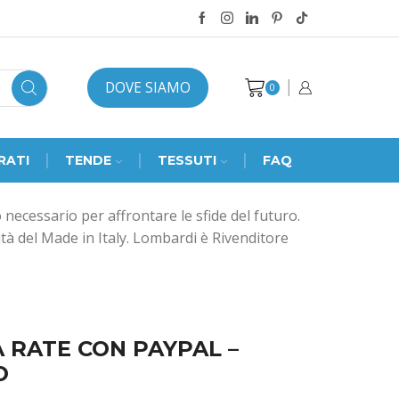
DOVE SIAMO
0
RATI
TENDE
TESSUTI
FAQ
ecessario per affrontare le sfide del futuro.
tà del Made in Italy. Lombardi è Rivenditore
A RATE CON PAYPAL –
O