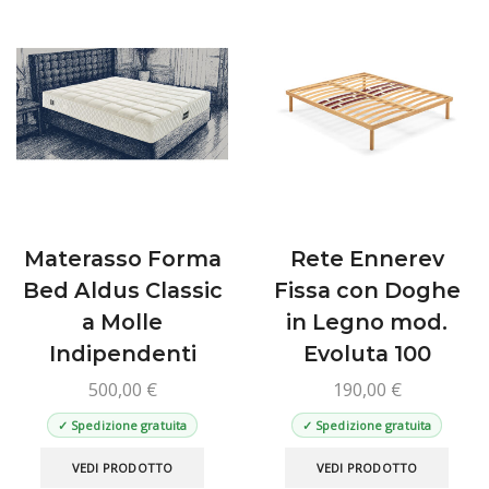
possono
Le
essere
opzio
scelte
poss
nella
esse
pagina
scelt
del
nella
prodotto
pagin
del
prod
Materasso Forma
Rete Ennerev
Bed Aldus Classic
Fissa con Doghe
a Molle
in Legno mod.
Indipendenti
Evoluta 100
500,00
€
190,00
€
✓ Spedizione gratuita
✓ Spedizione gratuita
Questo
Ques
VEDI PRODOTTO
VEDI PRODOTTO
prodotto
prod