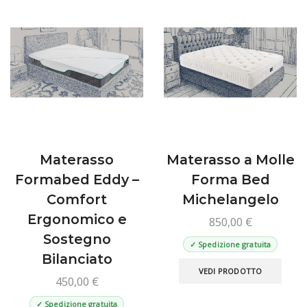
Materasso
Materasso a Molle
Formabed Eddy –
Forma Bed
Comfort
Michelangelo
Ergonomico e
850,00
€
Sostegno
✓ Spedizione gratuita
Bilanciato
Ques
VEDI PRODOTTO
prod
450,00
€
ha
✓ Spedizione gratuita