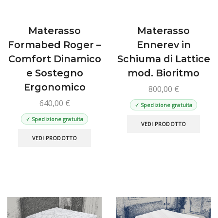
del
prodotto
Materasso
Materasso
Formabed Roger –
Ennerev in
Comfort Dinamico
Schiuma di Lattice
e Sostegno
mod. Bioritmo
Ergonomico
800,00
€
640,00
€
✓ Spedizione gratuita
Ques
✓ Spedizione gratuita
VEDI PRODOTTO
prod
Questo
VEDI PRODOTTO
ha
prodotto
più
ha
varian
più
Le
varianti.
opzio
Le
poss
opzioni
esse
possono
scelt
essere