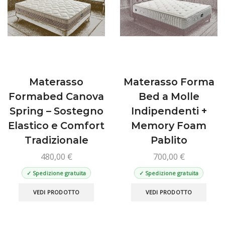
scelt
essere
nella
scelte
pagin
nella
del
pagina
prod
del
prodotto
Materasso
Materasso Forma
Formabed Canova
Bed a Molle
Spring – Sostegno
Indipendenti +
Elastico e Comfort
Memory Foam
Tradizionale
Pablito
480,00
€
700,00
€
✓ Spedizione gratuita
✓ Spedizione gratuita
Questo
Ques
VEDI PRODOTTO
VEDI PRODOTTO
prodotto
prod
ha
ha
più
più