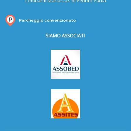
Lombardi Maria s.a.s di Peduto Paola
Parcheggio convenzionato
SIAMO ASSOCIATI