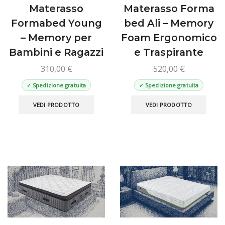
Materasso
Materasso Forma
Formabed Young
bed Ali – Memory
– Memory per
Foam Ergonomico
Bambini e Ragazzi
e Traspirante
310,00
€
520,00
€
✓ Spedizione gratuita
✓ Spedizione gratuita
Questo
Ques
VEDI PRODOTTO
VEDI PRODOTTO
prodotto
prod
ha
ha
più
più
varianti.
varian
Le
Le
opzioni
opzio
possono
poss
essere
esse
scelte
scelt
nella
nella
pagina
pagin