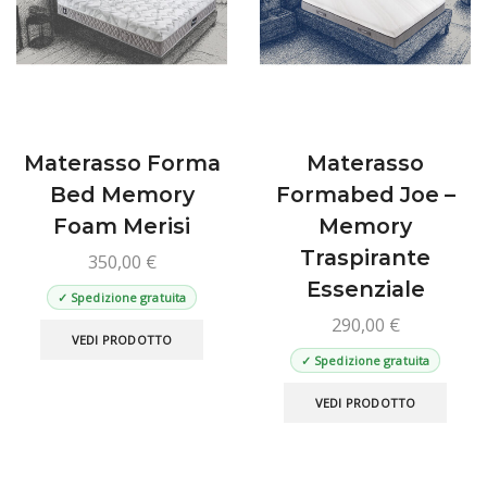
nella
scelte
pagin
nella
del
pagina
prod
del
prodotto
Materasso Forma
Materasso
Bed Memory
Formabed Joe –
Foam Merisi
Memory
Traspirante
350,00
€
Essenziale
✓ Spedizione gratuita
290,00
€
Questo
VEDI PRODOTTO
prodotto
✓ Spedizione gratuita
ha
Ques
più
VEDI PRODOTTO
prod
varianti.
ha
Le
più
opzioni
varian