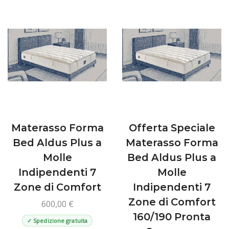
varianti.
varian
Le
Le
opzioni
opzio
possono
poss
essere
esse
scelte
scelt
nella
nella
pagina
pagin
del
del
prodotto
prod
Materasso Forma
Offerta Speciale
Bed Aldus Plus a
Materasso Forma
Molle
Bed Aldus Plus a
Indipendenti 7
Molle
Zone di Comfort
Indipendenti 7
Zone di Comfort
600,00
€
160/190 Pronta
✓ Spedizione gratuita