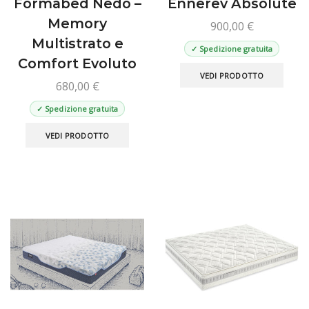
Formabed Nedo –
Ennerev Absolute
Memory
900,00
€
Multistrato e
✓ Spedizione gratuita
Comfort Evoluto
Ques
VEDI PRODOTTO
prod
680,00
€
ha
✓ Spedizione gratuita
più
Questo
varian
VEDI PRODOTTO
prodotto
Le
ha
opzio
più
poss
varianti.
esse
Le
scelt
opzioni
nella
possono
pagin
essere
del
scelte
prod
nella
pagina