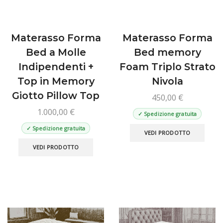
del
del
prodotto
prod
Materasso Forma
Materasso Forma
Bed a Molle
Bed memory
Indipendenti +
Foam Triplo Strato
Top in Memory
Nivola
Giotto Pillow Top
450,00
€
1.000,00
€
✓ Spedizione gratuita
Ques
✓ Spedizione gratuita
VEDI PRODOTTO
prod
Questo
VEDI PRODOTTO
ha
prodotto
più
ha
varian
più
Le
varianti.
opzio
Le
poss
opzioni
esse
possono