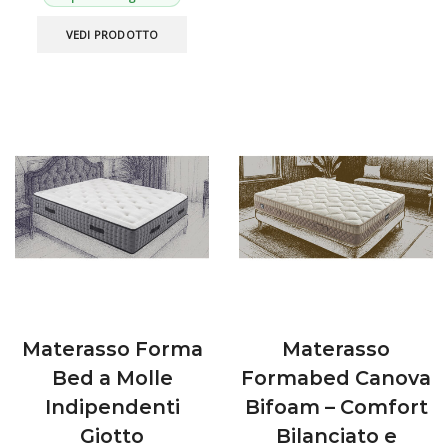
più
Questo
varian
VEDI PRODOTTO
prodotto
Le
ha
opzio
più
poss
varianti.
esse
Le
scelt
opzioni
nella
possono
pagin
essere
del
scelte
prod
nella
pagina
del
prodotto
Materasso Forma
Materasso
Bed a Molle
Formabed Canova
Indipendenti
Bifoam – Comfort
Giotto
Bilanciato e