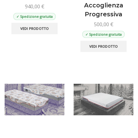
Accoglienza
940,00
€
Progressiva
✓ Spedizione gratuita
500,00
€
Questo
VEDI PRODOTTO
prodotto
✓ Spedizione gratuita
ha
Ques
più
VEDI PRODOTTO
prod
varianti.
ha
Le
più
opzioni
varian
possono
Le
essere
opzio
scelte
poss
nella
esse
pagina
scelt
del
nella
prodotto
pagin
del
prod