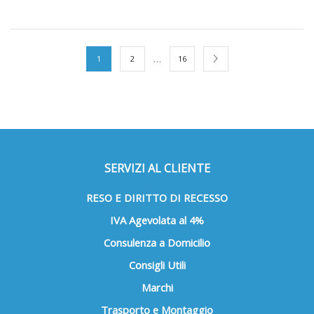
ha
ha
più
più
varianti.
varian
Le
Le
…
1
2
16
opzioni
opzio
possono
poss
essere
esse
scelte
scelt
nella
nella
pagina
pagin
del
del
SERVIZI AL CLIENTE
prodotto
prod
RESO E DIRITTO DI RECESSO
IVA Agevolata al 4%
Consulenza a Domicilio
Consigli Utili
Marchi
Trasporto e Montaggio