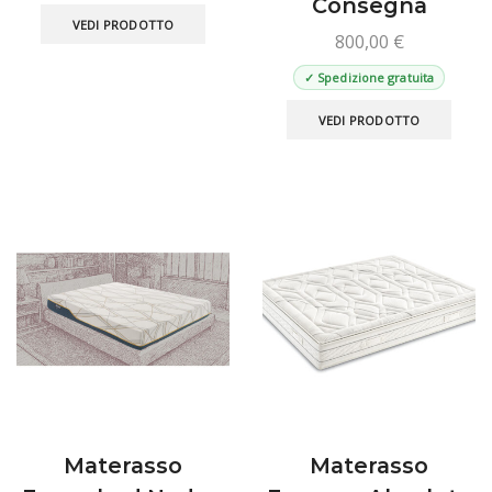
Consegna
Questo
VEDI PRODOTTO
prodotto
800,00
€
ha
✓ Spedizione gratuita
più
varianti.
VEDI PRODOTTO
Le
opzioni
possono
essere
scelte
nella
pagina
del
prodotto
Materasso
Materasso