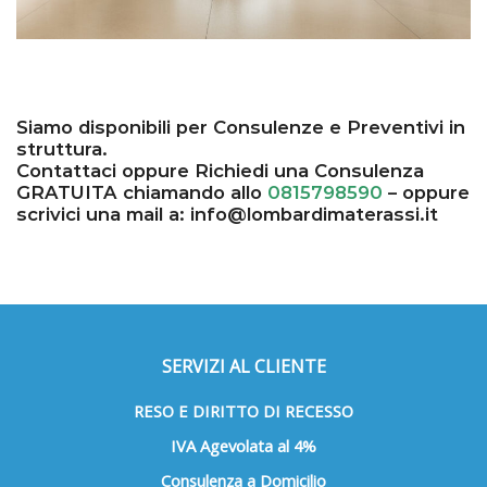
Siamo disponibili per Consulenze e Preventivi in
struttura.
Contattaci
oppure Richiedi una Consulenza
GRATUITA chiamando allo
0815798590
– oppure
scrivici una mail a:
info@lombardimaterassi.it
SERVIZI AL CLIENTE
RESO E DIRITTO DI RECESSO
IVA Agevolata al 4%
Consulenza a Domicilio