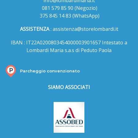
info@lombardimaria.it
081 579 85 90
(Negozio)
375 845 14 83
(WhatsApp)
ASSISTENZA
:
assistenza@storelombardi.it
IBAN : IT22A0200803454000003901657 Intestato a
Lombardi Maria s.a.s di Peduto Paola
Parcheggio convenzionato
SIAMO ASSOCIATI