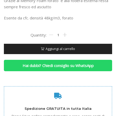
Grazie al Memory Foam forato
e alla fodera esterna resta
sempre fresco ed asciutto
Esente da cfc. densità 48kg/m3, forato
Cuscino
Forma
Fresh
Feel
Aggiungi al carrello
Red
quantità
Hai dubbi? Chiedi consiglio su WhatsApp
Spedizione GRATUITA in tutta Italia