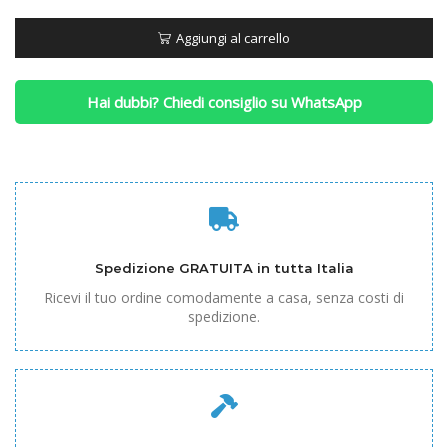
Fresco
e
Aggiungi al carrello
Traspirante
quantità
Hai dubbi? Chiedi consiglio su WhatsApp
Spedizione GRATUITA in tutta Italia
Ricevi il tuo ordine comodamente a casa, senza costi di
spedizione.