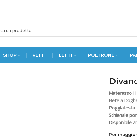
SEARCH
INPUT
SHOP
RETI
LETTI
POLTRONE
PA
Divan
Materasso H
Rete a Doghe
Poggiatesta
Schienale por
Disponibile a
Per maggior