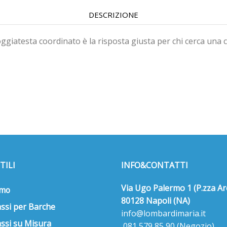
DESCRIZIONE
poggiatesta coordinato è la risposta giusta per chi cerca una
TILI
INFO&CONTATTI
Via Ugo Palermo 1 (P.zza Ar
amo
80128 Napoli (NA)
ssi per Barche
info@lombardimaria.it
ssi su Misura
081 579 85 90
(Negozio)