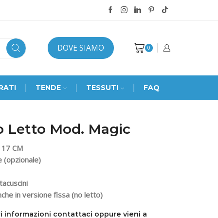
DOVE SIAMO
0
RATI
TENDE
TESSUTI
FAQ
o Letto Mod. Magic
 17 CM
 (opzionale)
tacuscini
nche in versione fissa (no letto)
i informazioni contattaci oppure vieni a