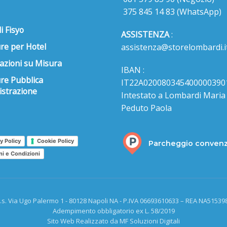
375 845 14 83
(WhatsApp)
i Fisyo
ASSISTENZA
:
re per Hotel
assistenza@storelombardi.i
azioni su Misura
IBAN :
ure Pubblica
IT22A020080345400000390
strazione
Intestato a Lombardi Maria s
Peduto Paola
y Policy
Cookie Policy
Parcheggio conven
ni e Condizioni
.s. Via Ugo Palermo 1 - 80128 Napoli NA - P.IVA 06693610633 – REA NA515398
Adempimento obbligatorio ex L. 58/2019
Sito Web Realizzato da MF Soluzioni Digitali