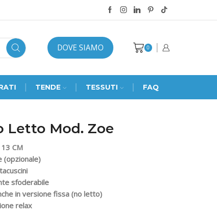
DOVE SIAMO
0
RATI
TENDE
TESSUTI
FAQ
o Letto Mod. Zoe
 13 CM
 (opzionale)
tacuscini
te sfoderabile
nche in versione fissa (no letto)
ione relax