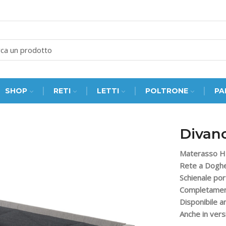
SEARCH
INPUT
SHOP
RETI
LETTI
POLTRONE
PA
Divan
Materasso H
Rete a Doghe
Schienale por
Completamen
Disponibile a
Anche in vers