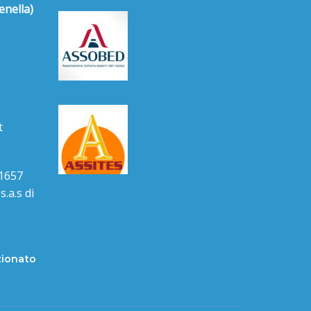
enella)
t
1657
.a.s di
zionato