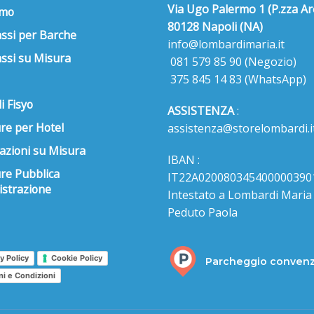
Via Ugo Palermo 1 (P.zza Ar
amo
80128 Napoli (NA)
ssi per Barche
info@lombardimaria.it
ssi su Misura
081 579 85 90
(Negozio)
375 845 14 83
(WhatsApp)
i Fisyo
ASSISTENZA
:
re per Hotel
assistenza@storelombardi.i
azioni su Misura
IBAN :
ure Pubblica
IT22A020080345400000390
strazione
Intestato a Lombardi Maria s
Peduto Paola
y Policy
Cookie Policy
Parcheggio conven
ni e Condizioni