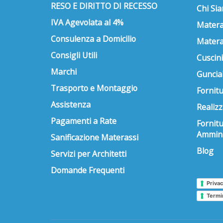
RESO E DIRITTO DI RECESSO
Chi Si
IVA Agevolata al 4%
Matera
Consulenza a Domicilio
Matera
Consigli Utili
Cuscini
Marchi
Guncial
Trasporto e Montaggio
Fornitu
Assistenza
Realizz
Pagamenti a Rate
Fornit
Ammini
Sanificazione Materassi
Blog
Servizi per Architetti
Domande Frequenti
Privac
Termi