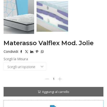
Materasso Valflex Mod. Jolie
Condividi:
Scegli la Misura
Materasso
Valflex
Mod.
Jolie
Aggiungi al carrello
quantità