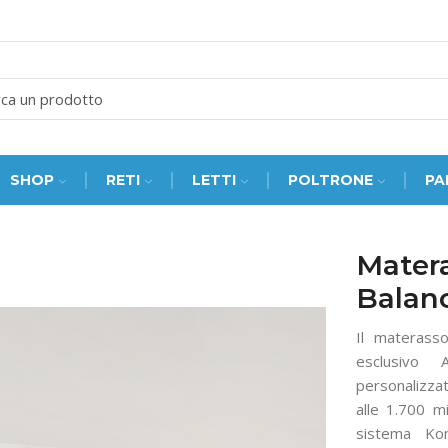
SEARCH
INPUT
SHOP
RETI
LETTI
POLTRONE
PA
Mater
Balan
Il materass
esclusivo 
personalizzat
alle 1.700 m
sistema Ko