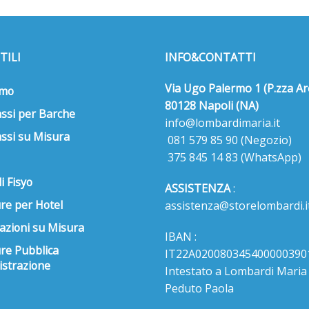
TILI
INFO&CONTATTI
Via Ugo Palermo 1 (P.zza Ar
amo
80128 Napoli (NA)
ssi per Barche
info@lombardimaria.it
ssi su Misura
081 579 85 90
(Negozio)
375 845 14 83
(WhatsApp)
i Fisyo
ASSISTENZA
:
re per Hotel
assistenza@storelombardi.i
azioni su Misura
IBAN :
ure Pubblica
IT22A020080345400000390
strazione
Intestato a Lombardi Maria s
Peduto Paola