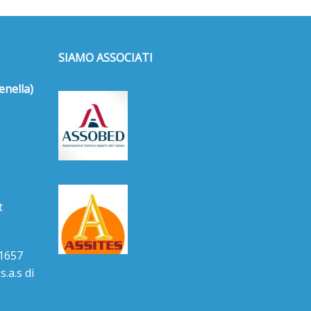
SIAMO ASSOCIATI
enella)
t
1657
.a.s di