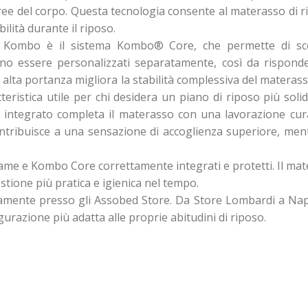
 aree del corpo. Questa tecnologia consente al materasso di
ilità durante il riposo.
o Kombo è il sistema Kombo® Core, che permette di sceg
ono essere personalizzati separatamente, così da rispond
 alta portanza migliora la stabilità complessiva del matera
eristica utile per chi desidera un piano di riposo più solido
integrato completa il materasso con una lavorazione curata
ntribuisce a una sensazione di accoglienza superiore, mentre
me e Kombo Core correttamente integrati e protetti. Il mat
stione più pratica e igienica nel tempo.
amente presso gli Assobed Store. Da Store Lombardi a Napoli
urazione più adatta alle proprie abitudini di riposo.