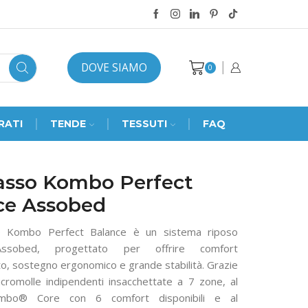
DOVE SIAMO
0
RATI
TENDE
TESSUTI
FAQ
asso Kombo Perfect
ce Assobed
o Kombo Perfect Balance è un sistema riposo
Assobed, progettato per offrire comfort
o, sostegno ergonomico e grande stabilità. Grazie
icromolle indipendenti insacchettate a 7 zone, al
mbo® Core con 6 comfort disponibili e al