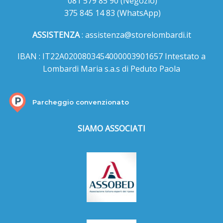
081 579 85 90
(Negozio)
375 845 14 83
(WhatsApp)
ASSISTENZA
:
assistenza@storelombardi.it
IBAN : IT22A0200803454000003901657 Intestato a
Lombardi Maria s.a.s di Peduto Paola
Parcheggio convenzionato
SIAMO ASSOCIATI