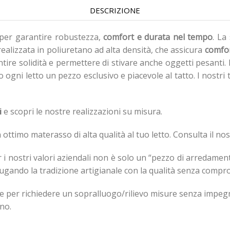
DESCRIZIONE
per garantire robustezza,
comfort e durata nel tempo
. La
 realizzata in poliuretano ad alta densità, che assicura
comfor
re solidità e permettere di stivare anche oggetti pesanti. L’a
gni letto un pezzo esclusivo e piacevole al tatto. I nostri t
i
e scopri le nostre realizzazioni su misura.
ttimo materasso di alta qualità al tuo letto. Consulta il nos
r i nostri valori aziendali non è solo un “pezzo di arredame
iugando la tradizione artigianale con la qualità senza compr
 per richiedere un sopralluogo/rilievo misure senza impegno
no.