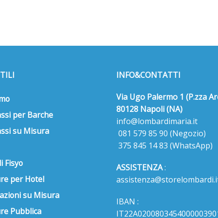
TILI
INFO&CONTATTI
Via Ugo Palermo 1 (P.zza Ar
amo
80128 Napoli (NA)
ssi per Barche
info@lombardimaria.it
ssi su Misura
081 579 85 90
(Negozio)
375 845 14 83
(WhatsApp)
i Fisyo
ASSISTENZA
:
re per Hotel
assistenza@storelombardi.i
azioni su Misura
IBAN :
ure Pubblica
IT22A020080345400000390