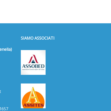
SIAMO ASSOCIATI
enella)
t
1657