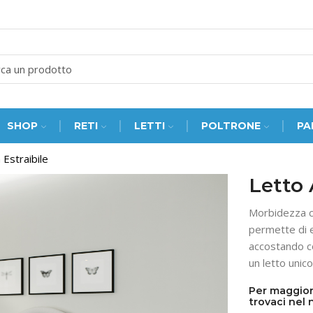
SEARCH
INPUT
SHOP
RETI
LETTI
POLTRONE
PA
 Estraibile
Letto 
Morbidezza cl
permette di e
accostando co
un letto unico
Per maggior
trovaci nel 