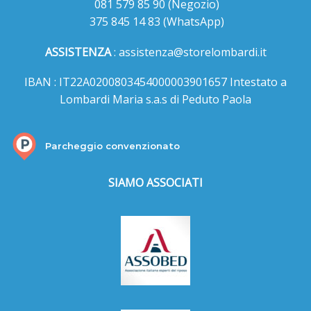
081 579 85 90
(Negozio)
375 845 14 83
(WhatsApp)
ASSISTENZA
:
assistenza@storelombardi.it
IBAN : IT22A0200803454000003901657 Intestato a
Lombardi Maria s.a.s di Peduto Paola
Parcheggio convenzionato
SIAMO ASSOCIATI