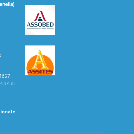
enella)
t
1657
.a.s di
zionato