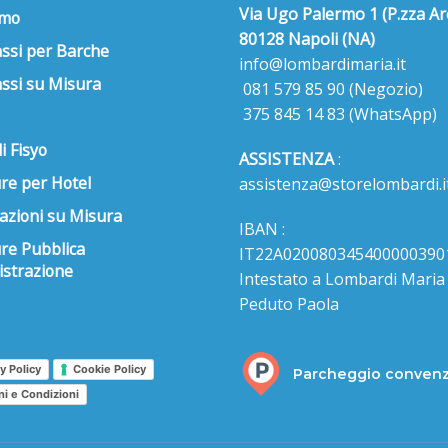
Via Ugo Palermo 1 (P.zza Ar
amo
80128 Napoli (NA)
ssi per Barche
info@lombardimaria.it
ssi su Misura
081 579 85 90
(Negozio)
375 845 14 83
(WhatsApp)
i Fisyo
ASSISTENZA
:
re per Hotel
assistenza@storelombardi.i
azioni su Misura
IBAN :
ure Pubblica
IT22A020080345400000390
strazione
Intestato a Lombardi Maria s
Peduto Paola
y Policy
Cookie Policy
Parcheggio conven
ni e Condizioni