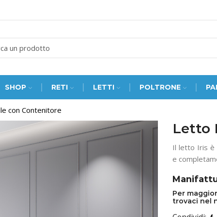
SEARCH
INPUT
SHOP
RETI
LETTI
POLTRONE
PA
le con Contenitore
Letto 
Il letto Iris 
e completame
Manifattu
Per maggior
trovaci nel 