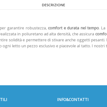
DESCRIZIONE
per garantire robustezza,
comfort e durata nel tempo
. La
 realizzata in poliuretano ad alta densità, che assicura
comfor
re solidità e permettere di stivare anche oggetti pesanti. L’a
gni letto un pezzo esclusivo e piacevole al tatto. I nostri t
TILI
INFO&CONTATTI