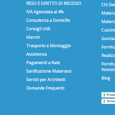
RESO E DIRITTO DI RECESSO
Chi Si
IVA Agevolata al 4%
Matera
Consulenza a Domicilio
Matera
Consigli Utili
Cuscini
Marchi
Guncial
Trasporto e Montaggio
Fornitu
Assistenza
Realizz
Pagamenti a Rate
Fornit
Ammini
Sanificazione Materassi
Blog
Servizi per Architetti
Domande Frequenti
Privac
Termi