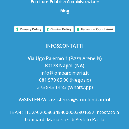
Forniture Pubblica Amministrazione
Blog
Privacy Policy
Cookie Policy
Termini e Condizioni
INFO&CONTATTI
Via Ugo Palermo 1 (P.zza Arenella)
80128 Napoli (NA)
info@lombardimaria.it
081 579 85 90
(Negozio)
375 845 14 83
(WhatsApp)
ASSISTENZA
:
assistenza@storelombardi.it
IBAN : IT22A0200803454000003901657 Intestato a
Lombardi Maria s.a.s di Peduto Paola