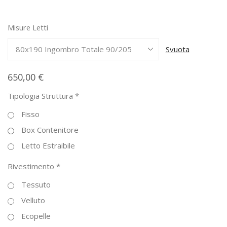
da
650,00 €
Misure Letti
a
740,00 €
Svuota
650,00
€
Tipologia Struttura
*
Fisso
Box Contenitore
Letto Estraibile
Rivestimento
*
Tessuto
Velluto
Ecopelle