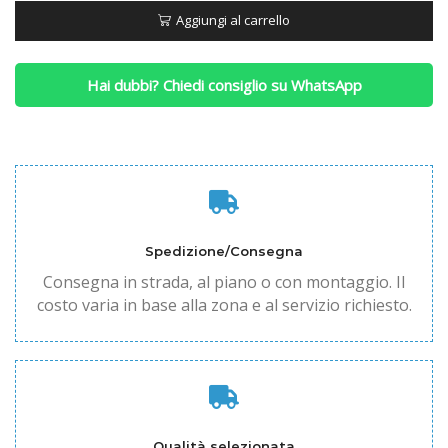
quantità
Aggiungi al carrello
Hai dubbi? Chiedi consiglio su WhatsApp
Spedizione/Consegna
Consegna in strada, al piano o con montaggio. Il
costo varia in base alla zona e al servizio richiesto.
Qualità selezionata