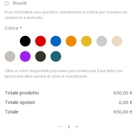
Bouclé
Puoi richiedere uno specifico rivestimento e colore per ricevere un
campione a domicilio.
Colore
*
Oltre ai colori disponibili possiamo personalizzare il tuo letto con
tantissime altre varietà di colori e rivestimenti.
Totale prodotto
650,00 €
Totale opzioni
0,00 €
Totale
650,00 €
Letto
singolo
Sissy