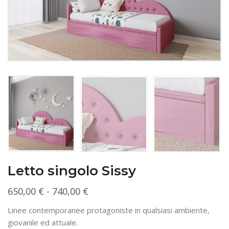
Letto singolo Sissy
Fascia
650,00
€
-
740,00
€
di
Linee contemporanee protagoniste in qualsiasi ambiente,
prezzo:
giovanile ed attuale.