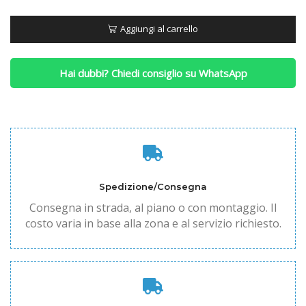
Piazza
e
Aggiungi al carrello
Mezza
(Moderna)
quantità
Hai dubbi? Chiedi consiglio su WhatsApp
Spedizione/Consegna
Consegna in strada, al piano o con montaggio. Il
costo varia in base alla zona e al servizio richiesto.