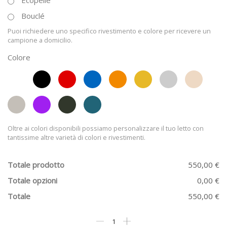
Bouclé
Puoi richiedere uno specifico rivestimento e colore per ricevere un
campione a domicilio.
Colore
Oltre ai colori disponibili possiamo personalizzare il tuo letto con
tantissime altre varietà di colori e rivestimenti.
Totale prodotto
550,00 €
Totale opzioni
0,00 €
Totale
550,00 €
Letto
una