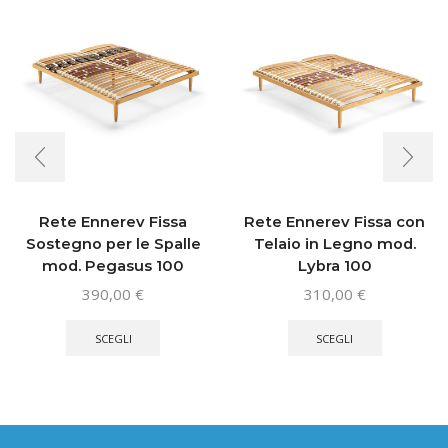
Rete Ennerev Fissa
Rete Ennerev Fissa con
Sostegno per le Spalle
Telaio in Legno mod.
mod. Pegasus 100
Lybra 100
390,00
€
310,00
€
Questo
Questo
prodotto
prodotto
SCEGLI
SCEGLI
ha
ha
più
più
varianti.
varianti.
Le
Le
opzioni
opzioni