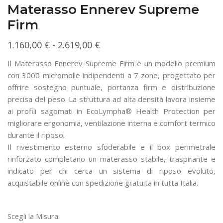
Materasso Ennerev Supreme
Firm
Fascia
1.160,00
€
-
2.619,00
€
di
Il Materasso Ennerev Supreme Firm è un modello premium
prezzo:
con 3000 micromolle indipendenti a 7 zone, progettato per
da
offrire sostegno puntuale, portanza firm e distribuzione
precisa del peso. La struttura ad alta densità lavora insieme
1.160,00 €
ai profili sagomati in EcoLympha® Health Protection per
a
migliorare ergonomia, ventilazione interna e comfort termico
2.619,00 €
durante il riposo.
Il rivestimento esterno sfoderabile e il box perimetrale
rinforzato completano un materasso stabile, traspirante e
indicato per chi cerca un sistema di riposo evoluto,
acquistabile online con spedizione gratuita in tutta Italia.
Scegli la Misura