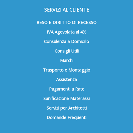
possono
possono
SERVIZI AL CLIENTE
essere
essere
scelte
scelte
RESO E DIRITTO DI RECESSO
nella
nella
IVA Agevolata al 4%
pagina
pagina
del
del
Consulenza a Domicilio
prodotto
prodotto
Consigli Utili
Marchi
Trasporto e Montaggio
Assistenza
Pagamenti a Rate
Sanificazione Materassi
Servizi per Architetti
Domande Frequenti