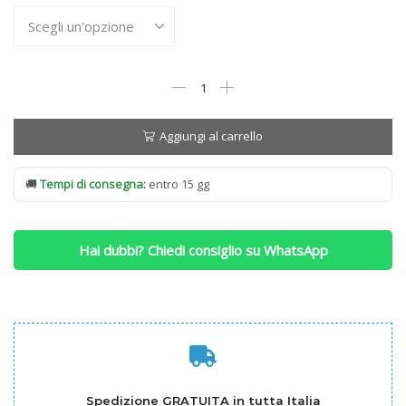
Materasso
Ennerev
Supreme
Firm
Aggiungi al carrello
quantità
🚚
Tempi di consegna:
entro 15 gg
Hai dubbi? Chiedi consiglio su WhatsApp
Spedizione GRATUITA in tutta Italia