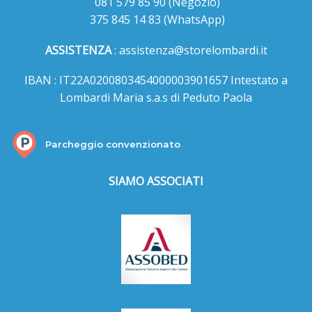
081 579 85 90
(Negozio)
375 845 14 83
(WhatsApp)
ASSISTENZA
:
assistenza@storelombardi.it
IBAN : IT22A0200803454000003901657 Intestato a
Lombardi Maria s.a.s di Peduto Paola
Parcheggio convenzionato
SIAMO ASSOCIATI