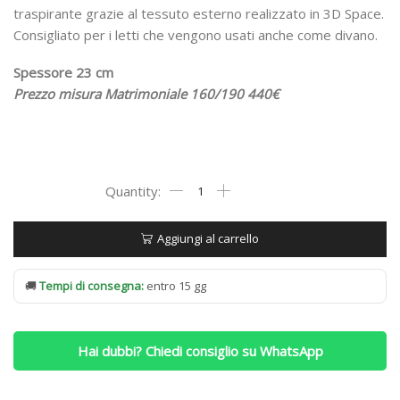
traspirante grazie al tessuto esterno realizzato in 3D Space.
Consigliato per i letti che vengono usati anche come divano.
Spessore 23 cm
Prezzo misura Matrimoniale 160/190 440€
Materasso
Mecflex
Mod.
Export
Aggiungi al carrello
Matrimoniale
160/190
🚚
Tempi di consegna:
entro 15 gg
quantità
Hai dubbi? Chiedi consiglio su WhatsApp