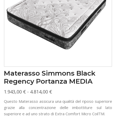
Materasso Simmons Black
Regency Portanza MEDIA
Fascia
1.943,00
€
-
4.814,00
€
di
Questo Materasso assicura una qualità del riposo superiore
prezzo:
grazie alla concentrazione delle imbottiture sul lato
da
superiore e ad uno strato di Extra Comfort Micro CoilTM.