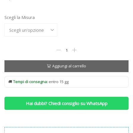
1.943,00 €
a
Scegli la Misura
4.814,00 €
Materasso
Simmons
Black
Regency
Aggiungi al carrello
Portanza
MEDIA
🚚
Tempi di consegna:
entro 15 gg
quantità
Hai dubbi? Chiedi consiglio su WhatsApp