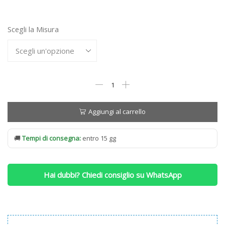
1.214,00 €
a
Scegli la Misura
3.212,00 €
Materasso
Simmons
Dynamic
Excellence
Aggiungi al carrello
Portanza
MEDIA
🚚
Tempi di consegna:
entro 15 gg
quantità
Hai dubbi? Chiedi consiglio su WhatsApp