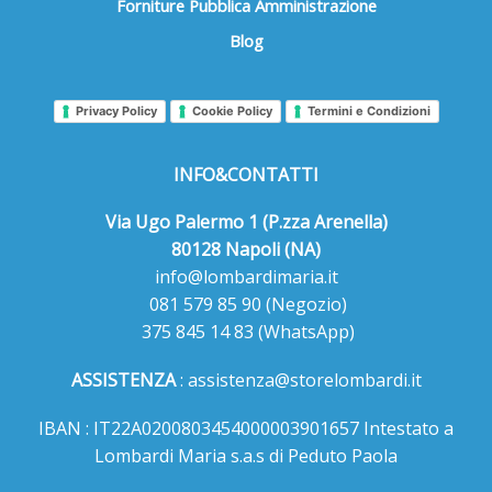
Forniture Pubblica Amministrazione
Blog
Privacy Policy
Cookie Policy
Termini e Condizioni
INFO&CONTATTI
Via Ugo Palermo 1 (P.zza Arenella)
80128 Napoli (NA)
info@lombardimaria.it
081 579 85 90
(Negozio)
375 845 14 83
(WhatsApp)
ASSISTENZA
:
assistenza@storelombardi.it
IBAN : IT22A0200803454000003901657 Intestato a
Lombardi Maria s.a.s di Peduto Paola