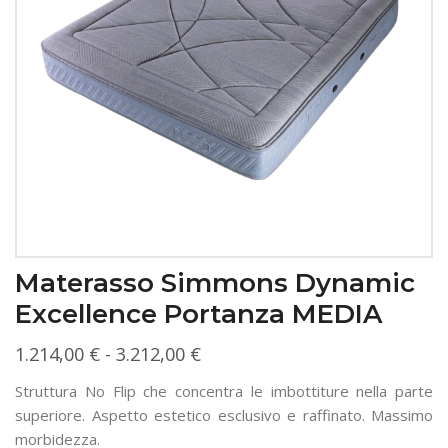
Materasso Simmons Dynamic
Excellence Portanza MEDIA
Fascia
1.214,00
€
-
3.212,00
€
di
Struttura No Flip che concentra le imbottiture nella parte
prezzo:
superiore. Aspetto estetico esclusivo e raffinato. Massimo
da
morbidezza.