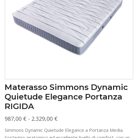
Materasso Simmons Dynamic
Quietude Elegance Portanza
RIGIDA
Fascia
987,00
€
-
2.329,00
€
di
Simmons Dynamic Quietude Elegance a Portanza Media.
prezzo:
Sostegno anatomico ed eccellente livello di comfort, con un