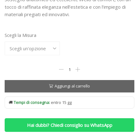
da
tocco di raffinata eleganza nell’estetica e con l’impiego di
materiali pregiati ed innovativi.
987,00 €
a
2.329,00 €
Scegli la Misura
Materasso
Simmons
Dynamic
Quietude
Aggiungi al carrello
Elegance
Portanza
🚚
Tempi di consegna:
entro 15 gg
RIGIDA
quantità
Hai dubbi? Chiedi consiglio su WhatsApp