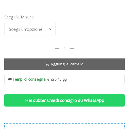
1.004,00 €
a
Scegli la Misura
2.342,00 €
Materasso
Simmons
Healthy
Superior
Aggiungi al carrello
a
Portanza
🚚
Tempi di consegna:
entro 15 gg
RIGIDA
quantità
Hai dubbi? Chiedi consiglio su WhatsApp