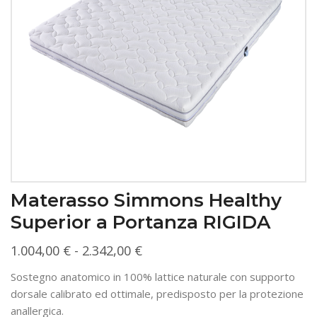
Materasso Simmons Healthy
Superior a Portanza RIGIDA
Fascia
1.004,00
€
-
2.342,00
€
di
Sostegno anatomico in 100% lattice naturale con supporto
prezzo:
dorsale calibrato ed ottimale, predisposto per la protezione
da
anallergica.