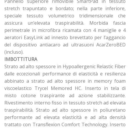
Pannello superiore rimovibile SmartPad in tessuto
stretch trapuntato e bordato; nella parte inferiore,
speciale tessuto volumetrico tridimensionale che
assicura un’elevata traspirabilità. Morbida fascia
perimetrale in microfibra ricamata con 4 maniglie e 4
aeratori EasyLink ad innesto brevettato per l’aggancio
del dispositivo antiacaro ad ultrasuoni AcarZeroBED
(incluso).
IMBOTTITURA
Strato ad alto spessore in Hypoallergenic Relastic Fiber
dalle eccezionali performance di elasticità e resilienza
abbinato a strato ad alto spessore in memory foam
viscoelastico Trycel Memored HC. Inserto in tela di
misto cotone traspirante ad azione stabilizzante.
Rivestimento interno fisso in tessuto stretch ad elevata
traspirabilità. Strato ad alto spessore in poliuretano
performante ad elevata elasticità e ad alta densità
trattato con Transflexion Comfort Technology. Inserto