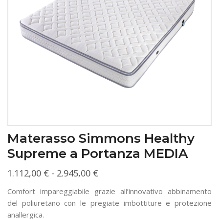
Materasso Simmons Healthy
Supreme a Portanza MEDIA
Fascia
1.112,00
€
-
2.945,00
€
di
Comfort impareggiabile grazie all’innovativo abbinamento
prezzo:
del poliuretano con le pregiate imbottiture e protezione
da
anallergica.