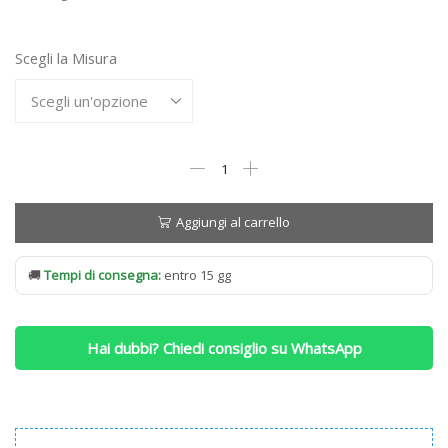
1.112,00 €
a
Scegli la Misura
2.945,00 €
Materasso
Simmons
Healthy
Supreme
Aggiungi al carrello
a
Portanza
🚚
Tempi di consegna:
entro 15 gg
MEDIA
quantità
Hai dubbi? Chiedi consiglio su WhatsApp