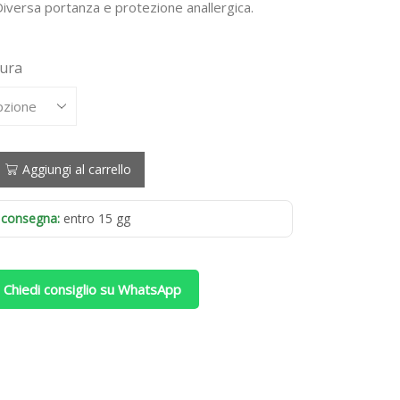
prezzo:
Diversa portanza e protezione anallergica.
da
908,00 €
sura
a
1.838,00 €
Aggiungi al carrello
 consegna:
entro 15 gg
 Chiedi consiglio su WhatsApp