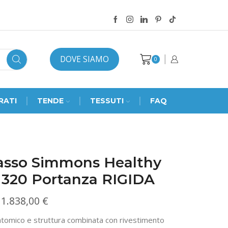
DOVE SIAMO
0
RATI
TENDE
TESSUTI
FAQ
asso Simmons Healthy
 320 Portanza RIGIDA
Fascia
1.838,00
€
di
tomico e struttura combinata con rivestimento