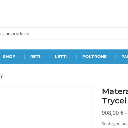
SEARCH
INPUT
SHOP
RETI
LETTI
POLTRONE
PA
hy
Mater
Trycel
908,00
€
-
Sostegno ana