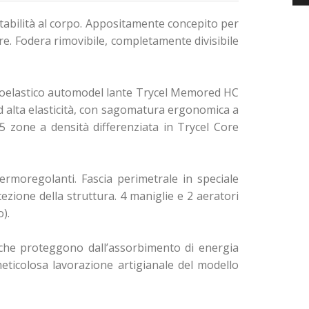
ttabilità al corpo. Appositamente concepito per
vere. Fodera rimovibile, completamente divisibile
coelastico automodel lante Trycel Memored HC
d alta elasticità, con sagomatura ergonomica a
 5 zone a densità differenziata in Trycel Core
ermoregolanti. Fascia perimetrale in speciale
ezione della struttura. 4 maniglie e 2 aeratori
).
o che proteggono dall’assorbimento di energia
meticolosa lavorazione artigianale del modello