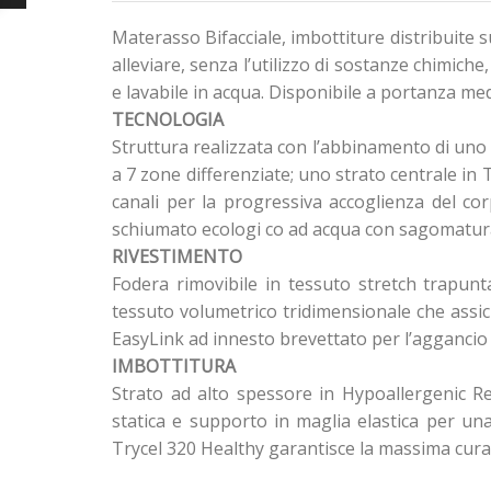
Materasso Bifacciale, imbottiture distribuite 
alleviare, senza l’utilizzo di sostanze chimiche
e lavabile in acqua. Disponibile a portanza med
TECNOLOGIA
Struttura realizzata con l’abbinamento di u
a 7 zone differenziate; uno strato centrale i
canali per la progressiva accoglienza del cor
schiumato ecologi co ad acqua con sagomatura 
RIVESTIMENTO
Fodera rimovibile in tessuto stretch trapunt
tessuto volumetrico tridimensionale che assicu
EasyLink ad innesto brevettato per l’aggancio 
IMBOTTITURA
Strato ad alto spessore in Hypoallergenic Re
statica e supporto in maglia elastica per una
Trycel 320 Healthy garantisce la massima cura e