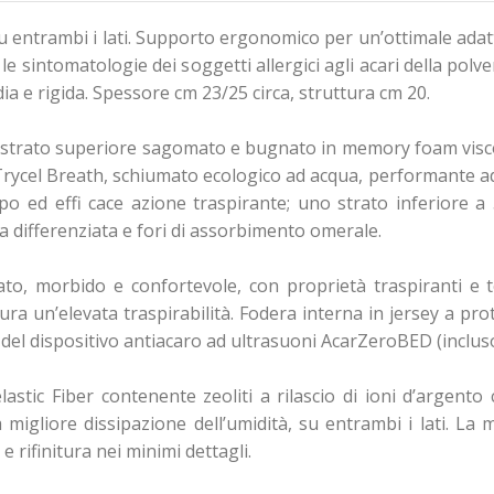
su entrambi i lati. Supporto ergonomico per un’ottimale ada
, le sintomatologie dei soggetti allergici agli acari della pol
ia e rigida. Spessore cm 23/25 circa, struttura cm 20.
no strato superiore sagomato e bugnato in memory foam vis
n Trycel Breath, schiumato ecologico ad acqua, performante a
po ed effi cace azione traspirante; uno strato inferiore a
differenziata e fori di assorbimento omerale.
ato, morbido e confortevole, con proprietà traspiranti e t
ra un’elevata traspirabilità. Fodera interna in jersey a prot
del dispositivo antiacaro ad ultrasuoni AcarZeroBED (incluso
lastic Fiber contenente zeoliti a rilascio di ioni d’argent
 migliore dissipazione dell’umidità, su entrambi i lati. La 
 rifinitura nei minimi dettagli.