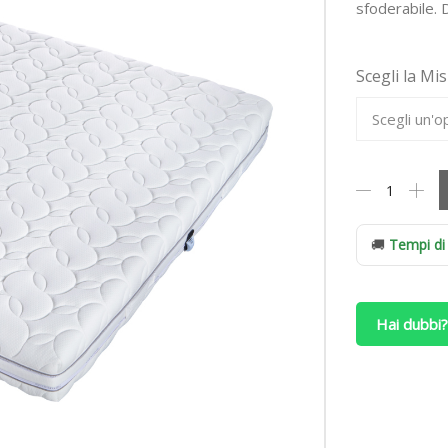
sfoderabile. 
Scegli la Mi
Materasso
Simmons
Healthy
Trycel
🚚
Tempi di
320
Portanza
RIGIDA
Hai dubbi?
quantità