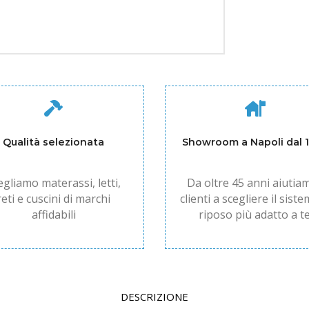
Qualità selezionata
Showroom a Napoli dal 
egliamo materassi, letti,
Da oltre 45 anni aiutiam
reti e cuscini di marchi
clienti a scegliere il siste
affidabili
riposo più adatto a te
DESCRIZIONE