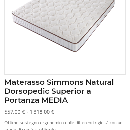
Materasso Simmons Natural
Dorsopedic Superior a
Portanza MEDIA
Fascia
557,00
€
-
1.318,00
€
di
Ottimo sostegno ergonomico dalle differenti rigidità con un
prezzo:
grado di comfort ottimale.