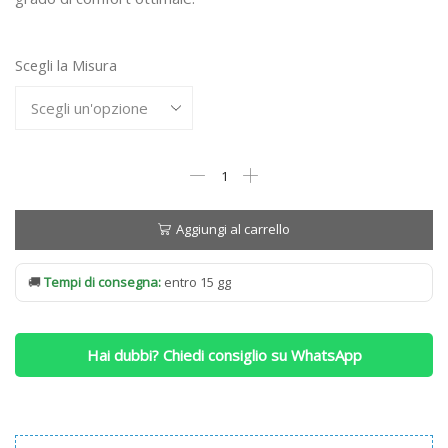
da
557,00 €
Scegli la Misura
a
1.318,00 €
Materasso
Simmons
Natural
Dorsopedic
Aggiungi al carrello
Superior
a
🚚
Tempi di consegna:
entro 15 gg
Portanza
MEDIA
quantità
Hai dubbi? Chiedi consiglio su WhatsApp