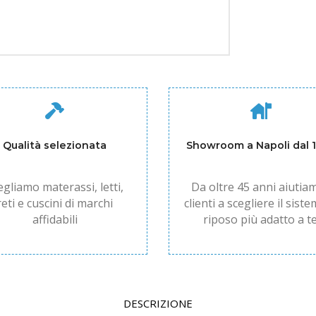
Qualità selezionata
Showroom a Napoli dal 
egliamo materassi, letti,
Da oltre 45 anni aiutiam
reti e cuscini di marchi
clienti a scegliere il siste
affidabili
riposo più adatto a te
DESCRIZIONE