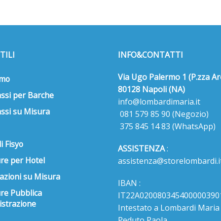
TILI
INFO&CONTATTI
Via Ugo Palermo 1 (P.zza Ar
amo
80128 Napoli (NA)
ssi per Barche
info@lombardimaria.it
ssi su Misura
081 579 85 90
(Negozio)
375 845 14 83
(WhatsApp)
i Fisyo
ASSISTENZA
:
re per Hotel
assistenza@storelombardi.i
azioni su Misura
IBAN :
ure Pubblica
IT22A020080345400000390
strazione
Intestato a Lombardi Maria s
Peduto Paola