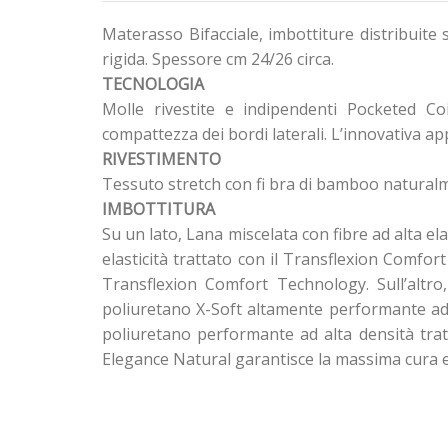
Materasso Bifacciale, imbottiture distribuite 
rigida. Spessore cm 24/26 circa.
TECNOLOGIA
Molle rivestite e indipendenti Pocketed Co
compattezza dei bordi laterali. L’innovativa a
RIVESTIMENTO
Tessuto stretch con fi bra di bamboo naturalm
IMBOTTITURA
Su un lato, Lana miscelata con fibre ad alta e
elasticità trattato con il Transflexion Comfo
Transflexion Comfort Technology. Sull’altro
poliuretano X-Soft altamente performante ad e
poliuretano performante ad alta densità tra
Elegance Natural garantisce la massima cura e r