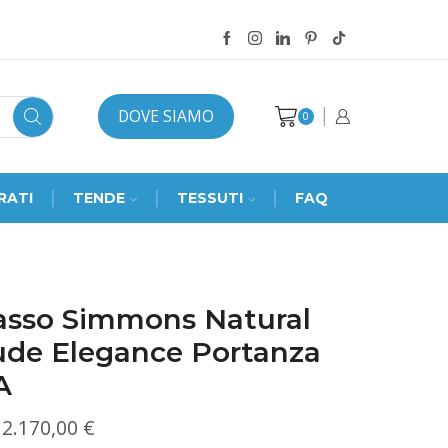
DOVE SIAMO
0
RATI
TENDE
TESSUTI
FAQ
asso Simmons Natural
ude Elegance Portanza
A
Fascia
2.170,00
€