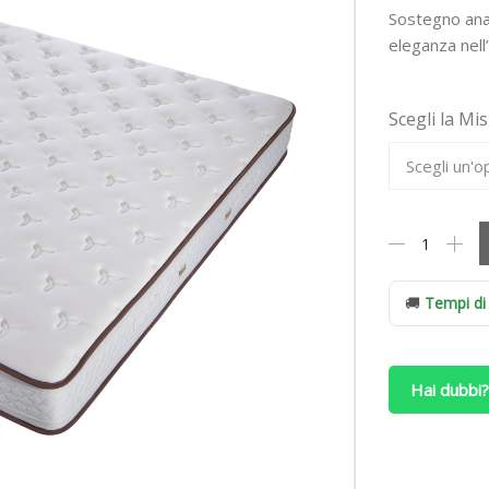
Sostegno anat
eleganza nell’
Scegli la Mi
Materasso
Simmons
Natural
Quietude
🚚
Tempi di
Elegance
Portanza
RIGIDA
Hai dubbi?
quantità