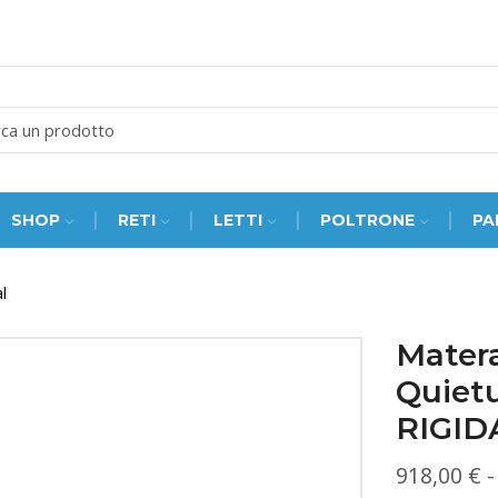
SEARCH
INPUT
SHOP
RETI
LETTI
POLTRONE
PA
l
Mater
Quiet
RIGID
918,00
€
-