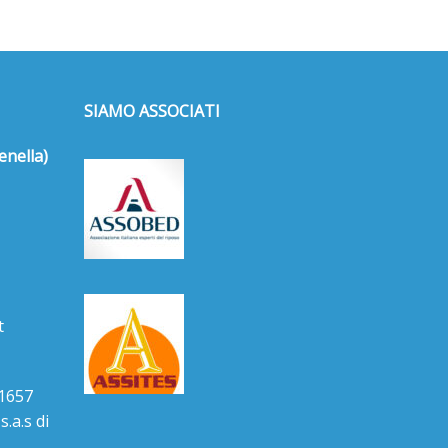
SIAMO ASSOCIATI
enella)
t
1657
.a.s di