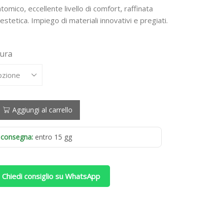
di
omico, eccellente livello di comfort, raffinata
prezzo:
estetica. Impiego di materiali innovativi e pregiati.
da
918,00 €
sura
a
2.170,00 €
Aggiungi al carrello
 consegna:
entro 15 gg
 Chiedi consiglio su WhatsApp