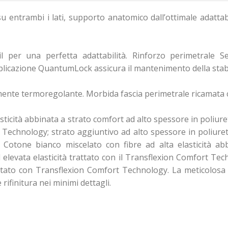
su entrambi i lati, supporto anatomico dall’ottimale adatta
il per una perfetta adattabilità. Rinforzo perimetrale
pplicazione QuantumLock assicura il mantenimento della stabi
ente termoregolante. Morbida fascia perimetrale ricamata c
lasticità abbinata a strato comfort ad alto spessore in poli
rt Technology; strato aggiuntivo ad alto spessore in poliur
, Cotone bianco miscelato con fibre ad alta elasticità a
levata elasticità trattato con il Transflexion Comfort Tec
ttato con Transflexion Comfort Technology. La meticolosa 
ifinitura nei minimi dettagli.