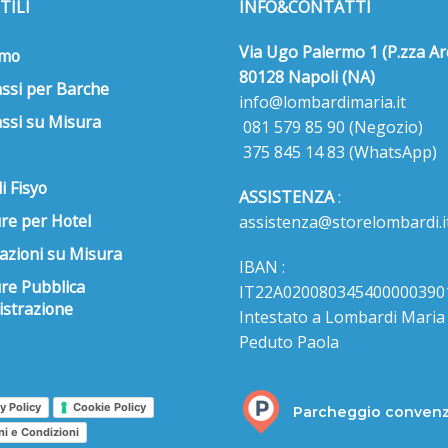
TILI
INFO&CONTATTI
Via Ugo Palermo 1 (P.zza Ar
amo
80128 Napoli (NA)
ssi per Barche
info@lombardimaria.it
ssi su Misura
081 579 85 90
(Negozio)
375 845 14 83
(WhatsApp)
i Fisyo
ASSISTENZA
:
re per Hotel
assistenza@storelombardi.i
azioni su Misura
IBAN :
ure Pubblica
IT22A020080345400000390
strazione
Intestato a Lombardi Maria s
Peduto Paola
y Policy
Cookie Policy
Parcheggio conven
ni e Condizioni