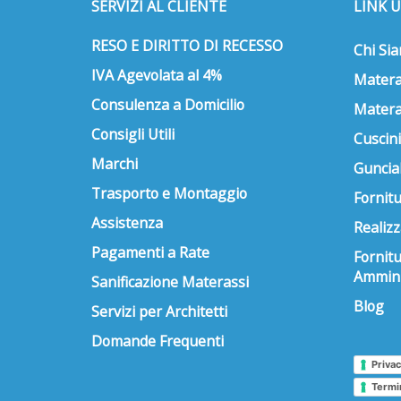
SERVIZI AL CLIENTE
LINK U
RESO E DIRITTO DI RECESSO
Chi Si
IVA Agevolata al 4%
Matera
Consulenza a Domicilio
Matera
Consigli Utili
Cuscini
Marchi
Guncial
Trasporto e Montaggio
Fornitu
Assistenza
Realizz
Pagamenti a Rate
Fornit
Ammini
Sanificazione Materassi
Blog
Servizi per Architetti
Domande Frequenti
Privac
Termi