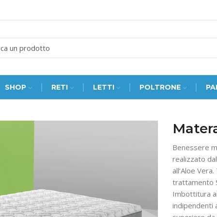
SEARCH
INPUT
SHOP
RETI
LETTI
POLTRONE
PA
Matera
Benessere mul
realizzato d
all’Aloe Vera.
trattamento S
Imbottitura a
indipendenti 