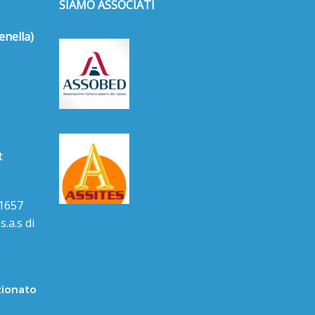
SIAMO ASSOCIATI
enella)
t
1657
.a.s di
zionato