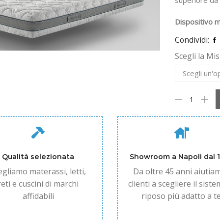
superiore da
Dispositivo m
Condividi:
Scegli la Mi
Materasso
Valflex
Mod.
Giada
quantità
Qualità selezionata
Showroom a Napoli dal 
egliamo materassi, letti,
Da oltre 45 anni aiutiam
reti e cuscini di marchi
clienti a scegliere il siste
affidabili
riposo più adatto a te