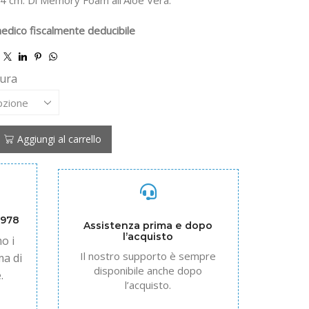
 4 cm. Di Memory Foam all’Aloe Vera.
edico fiscalmente deducibile
sura
Aggiungi al carrello
1978
Assistenza prima e dopo
l’acquisto
o i
Il nostro supporto è sempre
ma di
disponibile anche dopo
.
l’acquisto.