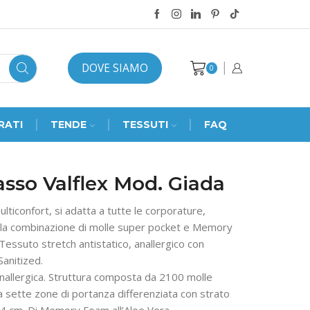
DOVE SIAMO
0
RATI
TENDE
TESSUTI
FAQ
sso Valflex Mod. Giada
ticonfort, si adatta a tutte le corporature,
alla combinazione di molle super pocket e Memory
 Tessuto stretch antistatico, anallergico con
anitized.
nallergica. Struttura composta da 2100 molle
a sette zone di portanza differenziata con strato