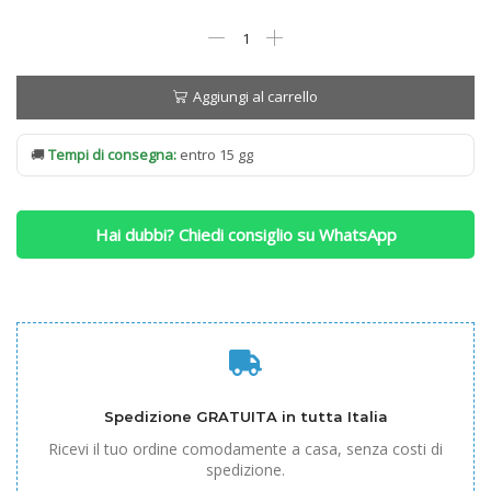
Rete
Ennerev
Fissa
mod.
Aggiungi al carrello
Stratos
quantità
🚚
Tempi di consegna:
entro 15 gg
Hai dubbi? Chiedi consiglio su WhatsApp
Spedizione GRATUITA in tutta Italia
Ricevi il tuo ordine comodamente a casa, senza costi di
spedizione.