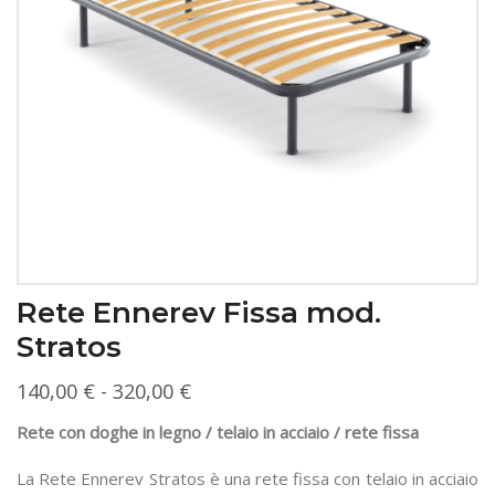
Rete Ennerev Fissa mod.
Stratos
Fascia
140,00
€
-
320,00
€
di
Rete con doghe in legno / telaio in acciaio / rete fissa
prezzo:
La Rete Ennerev Stratos è una rete fissa con telaio in acciaio
da