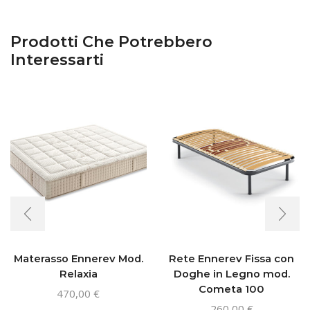
Prodotti Che Potrebbero
Interessarti
Materasso Ennerev Mod.
Rete Ennerev Fissa con
Relaxia
Doghe in Legno mod.
Cometa 100
470,00
€
Questo
260,00
€