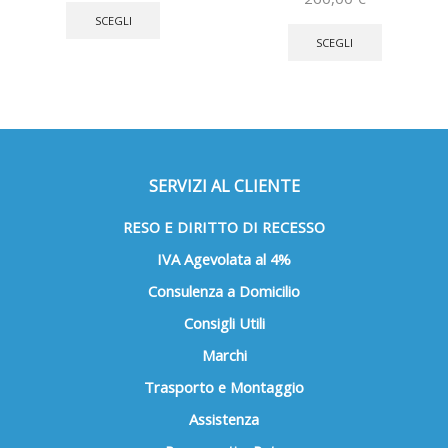
prodotto
Questo
SCEGLI
ha
prodotto
SCEGLI
più
ha
varianti.
più
Le
varianti.
opzioni
Le
possono
opzioni
essere
possono
SERVIZI AL CLIENTE
scelte
essere
nella
scelte
RESO E DIRITTO DI RECESSO
pagina
nella
IVA Agevolata al 4%
del
pagina
prodotto
del
Consulenza a Domicilio
prodotto
Consigli Utili
Marchi
Trasporto e Montaggio
Assistenza