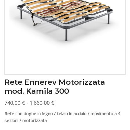
Rete Ennerev Motorizzata
mod. Kamila 300
Fascia
740,00
€
-
1.660,00
€
di
Rete con doghe in legno / telaio in acciaio / movimento a 4
prezzo:
sezioni / motorizzata
da