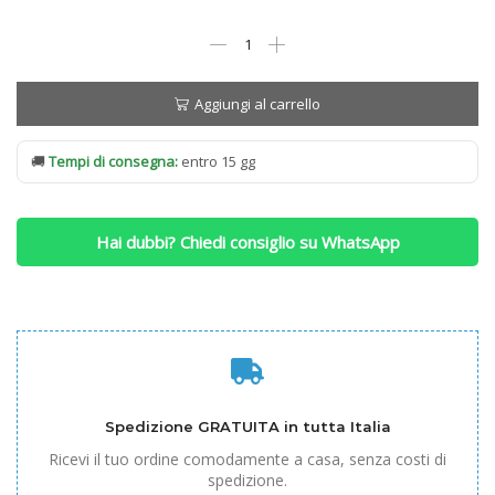
Rete
Ennerev
Motorizzata
mod.
Aggiungi al carrello
Kamila
300
🚚
Tempi di consegna:
entro 15 gg
quantità
Hai dubbi? Chiedi consiglio su WhatsApp
Spedizione GRATUITA in tutta Italia
Ricevi il tuo ordine comodamente a casa, senza costi di
spedizione.