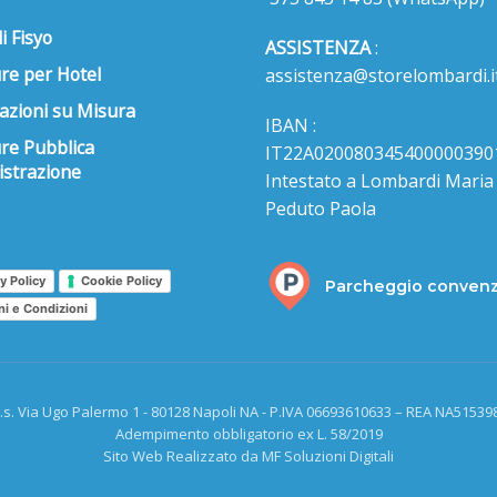
i Fisyo
ASSISTENZA
:
re per Hotel
assistenza@storelombardi.i
azioni su Misura
IBAN :
ure Pubblica
IT22A020080345400000390
strazione
Intestato a Lombardi Maria s
Peduto Paola
y Policy
Cookie Policy
Parcheggio conven
ni e Condizioni
.s. Via Ugo Palermo 1 - 80128 Napoli NA - P.IVA 06693610633 – REA NA515398
Adempimento obbligatorio ex L. 58/2019
Sito Web Realizzato da MF Soluzioni Digitali