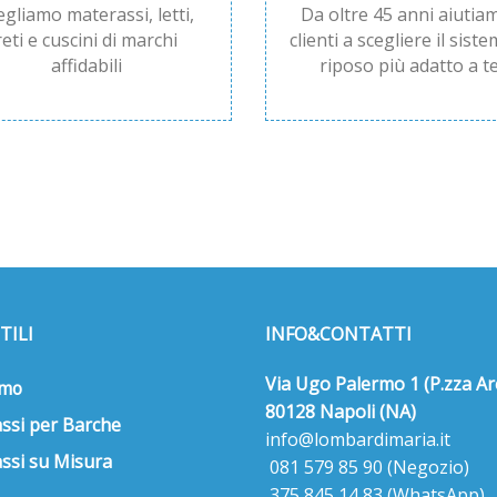
egliamo materassi, letti,
Da oltre 45 anni aiutiam
reti e cuscini di marchi
clienti a scegliere il siste
affidabili
riposo più adatto a te
TILI
INFO&CONTATTI
Via Ugo Palermo 1 (P.zza Ar
amo
80128 Napoli (NA)
ssi per Barche
info@lombardimaria.it
ssi su Misura
081 579 85 90
(Negozio)
375 845 14 83
(WhatsApp)