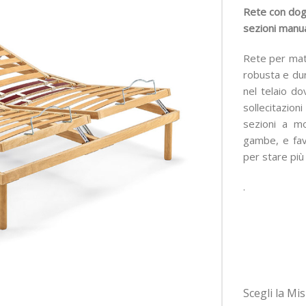
Rete con dogh
sezioni manu
Rete per mat
robusta e du
nel telaio d
sollecitazioni
sezioni a m
gambe, e favo
per stare pi
.
Scegli la Mi