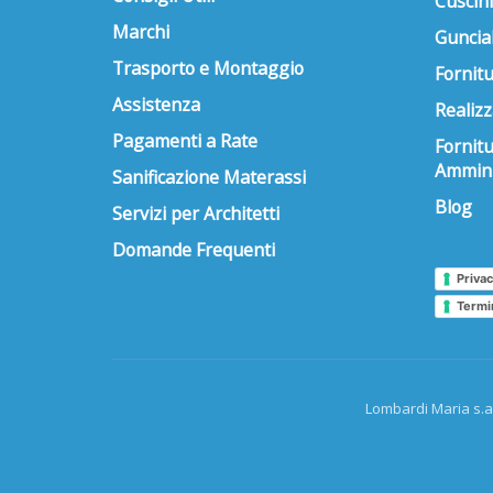
Cuscini
Marchi
Guncial
Trasporto e Montaggio
Fornitu
Assistenza
Realizz
Pagamenti a Rate
Fornit
Ammini
Sanificazione Materassi
Blog
Servizi per Architetti
Domande Frequenti
Privac
Termi
Lombardi Maria s.a