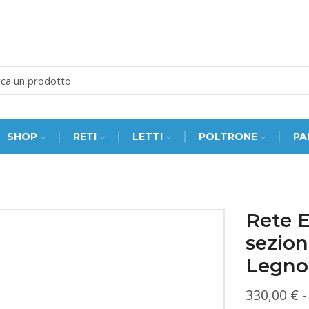
SEARCH
INPUT
SHOP
RETI
LETTI
POLTRONE
PA
Rete 
sezio
Legno
330,00
€
-