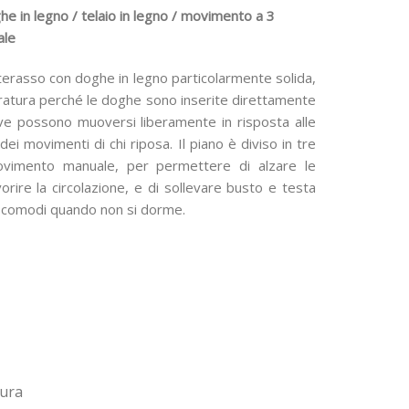
di
e in legno / telaio in legno / movimento a 3
prezzo:
ale
da
erasso con doghe in legno particolarmente solida,
330,00 €
ratura perché le doghe sono inserite direttamente
a
ove possono muoversi liberamente in risposta alle
 dei movimenti di chi riposa. Il piano è diviso in tre
740,00 €
ovimento manuale, per permettere di alzare le
rire la circolazione, e di sollevare busto e testa
ù comodi quando non si dorme.
sura