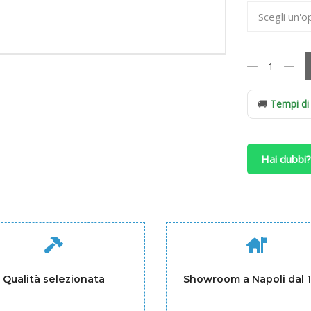
Rete
Ennerev
Movimento
a
🚚
Tempi di
3
sezioni
manuale
Hai dubbi?
con
Doghe
in
Legno
mod.
Evoluta
200
quantità
Qualità selezionata
Showroom a Napoli dal 