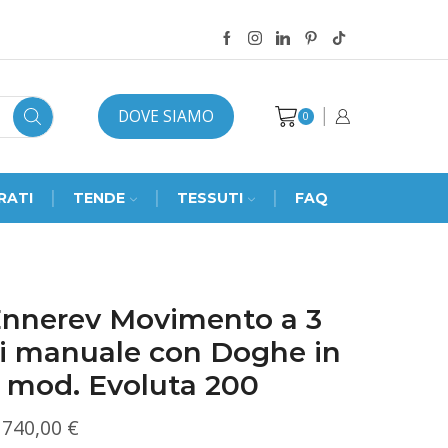
DOVE SIAMO
0
RATI
TENDE
TESSUTI
FAQ
Ennerev Movimento a 3
ni manuale con Doghe in
 mod. Evoluta 200
Fascia
740,00
€