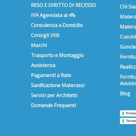
RESO E DIRITTO DI RECESSO
Chi Si
IVA Agevolata al 4%
Matera
Consulenza a Domicilio
Matera
Consigli Utili
Cuscini
Marchi
Guncial
Trasporto e Montaggio
Fornitu
Assistenza
Realizz
Pagamenti a Rate
Fornit
Ammini
Sanificazione Materassi
Blog
Servizi per Architetti
Domande Frequenti
Privac
Termi