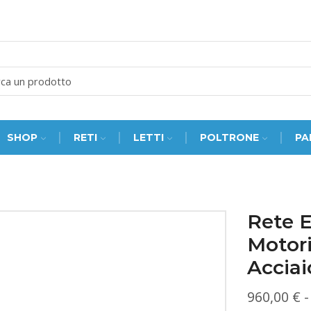
SEARCH
INPUT
SHOP
RETI
LETTI
POLTRONE
PA
Rete 
Motori
Acciai
960,00
€
-