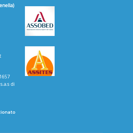
enella)
t
1657
.a.s di
zionato