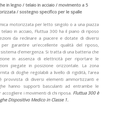
di
e in legno / telaio in acciaio / movimento a 5
prezzo:
orizzata / sostegno specifico per le spalle
da
ica motorizzata per letto singolo o a una piazza
960,00 €
elaio in acciaio, Fluttua 300 ha il piano di riposo
a
ezioni da reclinare a piacere e dotate di diversi
 per garantire un’eccellente qualità del riposo,
1.440,00 €
istema d’emergenza. Si tratta di una batteria che
zione in assenza di elettricità per riportare le
zioni piegate in posizione orizzontale. La zona
ita di doghe regolabili a livello di rigidità, l’area
 è provvista di diversi elementi ammortizzanti e
ghe hanno supporti basculanti ad entrambe le
 accogliere i movimenti di chi riposa.
Fluttua 300 è
ghe Dispositivo Medico in Classe 1.