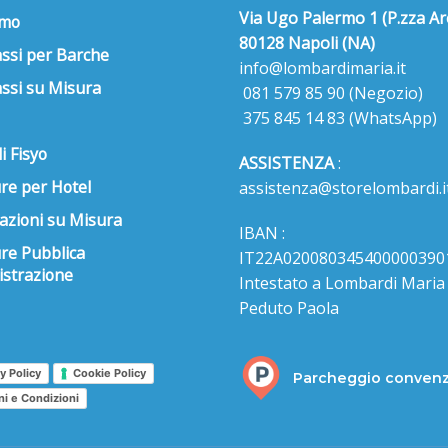
Via Ugo Palermo 1 (P.zza Ar
amo
80128 Napoli (NA)
ssi per Barche
info@lombardimaria.it
ssi su Misura
081 579 85 90
(Negozio)
375 845 14 83
(WhatsApp)
i Fisyo
ASSISTENZA
:
re per Hotel
assistenza@storelombardi.i
azioni su Misura
IBAN :
ure Pubblica
IT22A020080345400000390
strazione
Intestato a Lombardi Maria s
Peduto Paola
y Policy
Cookie Policy
Parcheggio conven
ni e Condizioni