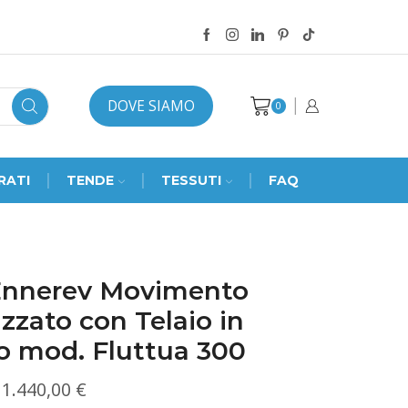
DOVE SIAMO
0
RATI
TENDE
TESSUTI
FAQ
Ennerev Movimento
zzato con Telaio in
o mod. Fluttua 300
Fascia
1.440,00
€