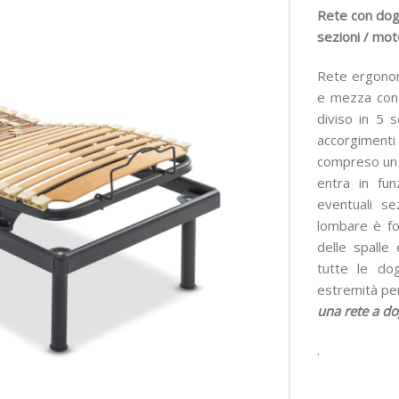
Rete con dogh
sezioni / mot
Rete ergonom
e mezza con t
diviso in 5 s
accorgimenti
compreso un s
entra in fun
eventuali se
lombare è forn
delle spalle
tutte le do
estremità per
una rete a do
.