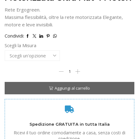
Rete Ergogreen.
Massima flessibilità, oltre la rete motorizzata Elegante,
motore e leve invisibili.
Condividi:
Scegli la Misura
Rete
Ergogreen
Comfortflex
Motorizzata
Aggiungi al carrello
Ultra
Flat
4
Motori
quantità
Spedizione GRATUITA in tutta Italia
Ricevi il tuo ordine comodamente a casa, senza costi di
spedizione.