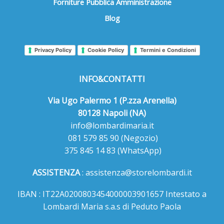
Forniture Pubblica Amministrazione
Blog
Privacy Policy
Cookie Policy
Termini e Condizioni
INFO&CONTATTI
Via Ugo Palermo 1 (P.zza Arenella)
80128 Napoli (NA)
info@lombardimaria.it
081 579 85 90
(Negozio)
375 845 14 83
(WhatsApp)
ASSISTENZA
:
assistenza@storelombardi.it
IBAN : IT22A0200803454000003901657 Intestato a
Lombardi Maria s.a.s di Peduto Paola