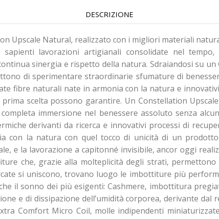
DESCRIZIONE
n Upscale Natural, realizzato con i migliori materiali naturali,
n sapienti lavorazioni artigianali consolidate nel tempo,
ontinua sinergia e rispetto della natura. Sdraiandosi su un
ettono di sperimentare straordinarie sfumature di benessere
te fibre naturali nate in armonia con la natura e innovativ
i prima scelta possono garantire. Un Constellation Upscale N
a completa immersione nel benessere assoluto senza alcuna
termiche derivanti da ricerca e innovativi processi di recu
 con la natura con quel tocco di unicità di un prodotto 
e, e la lavorazione a capitonné invisibile, ancor oggi reali
iture che, grazie alla molteplicità degli strati, permetton
icercate si uniscono, trovano luogo le imbottiture più perf
che il sonno dei più esigenti: Cashmere, imbottitura pregiata
ione e di dissipazione dell’umidità corporea, derivante dal re
Extra Comfort Micro Coil, molle indipendenti miniaturizzate