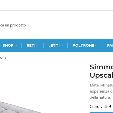
SEARCH
INPUT
SHOP
RETI
LETTI
POLTRONE
PA
mons
Simmo
Upscal
Materiali natu
esperienza di
della natura.
Condividi: