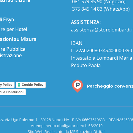
ssi su Misura
081 579 85 90
(Negozio)
375 845 14 83
(WhatsApp)
i Fisyo
ASSISTENZA
:
re per Hotel
assistenza@storelombardi.i
azioni su Misura
IBAN :
ure Pubblica
IT22A020080345400000390
strazione
Intestato a Lombardi Maria s
Peduto Paola
y Policy
Cookie Policy
Parcheggio conven
ni e Condizioni
.s. Via Ugo Palermo 1 - 80128 Napoli NA - P.IVA 06693610633 – REA NA515398
Adempimento obbligatorio ex L. 58/2019
Sito Web Realizzato da MF Soluzioni Digitali