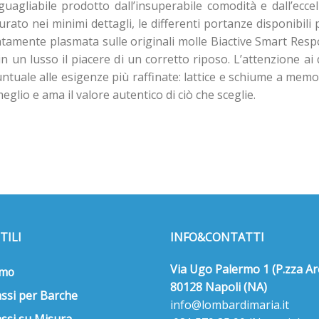
uagliabile prodotto dall’insuperabile comodità e dall’ecc
rato nei minimi dettagli, le differenti portanze disponibili
uratamente plasmata sulle originali molle Biactive Smart Re
in un lusso il piacere di un corretto riposo. L’attenzione ai 
puntuale alle esigenze più raffinate: lattice e schiume a me
eglio e ama il valore autentico di ciò che sceglie.
TILI
INFO&CONTATTI
Via Ugo Palermo 1 (P.zza Ar
amo
80128 Napoli (NA)
ssi per Barche
info@lombardimaria.it