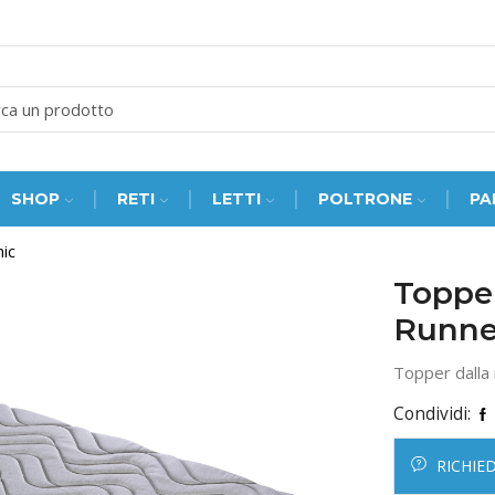
SEARCH
INPUT
SHOP
RETI
LETTI
POLTRONE
PA
ic
Toppe
Runne
Topper dalla 
Condividi:
RICHIE