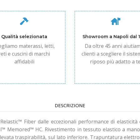
Qualità selezionata
Showroom a Napoli dal 
egliamo materassi, letti,
Da oltre 45 anni aiutiam
reti e cuscini di marchi
clienti a scegliere il siste
affidabili
riposo più adatto a te
DESCRIZIONE
elastic™ Fiber dalle eccezionali performance di elasticità 
l™ Memored™ HC. Rivestimento in tessuto elastico a mano m
evata traspirabilità, sul lato inferiore. Trapuntatura elettr