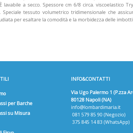
È lavabile a secco. Spessore cm 6/8 circa. viscoelastico
Speciale tessuto volumetrico tridimensionale che assicura 
iata per esaltare la comodità e la morbidezza delle imbottitu
TILI
INFO&CONTATTI
Via Ugo Palermo 1 (P.zza Ar
amo
80128 Napoli (NA)
ssi per Barche
info@lombardimaria.it
ssi su Misura
081 579 85 90
(Negozio)
375 845 14 83
(WhatsApp)
i Fisyo