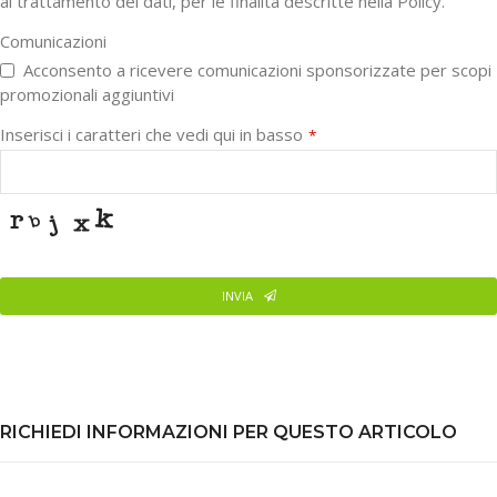
al trattamento dei dati, per le finalità descritte nella Policy.
Comunicazioni
Acconsento a ricevere comunicazioni sponsorizzate per scopi
promozionali aggiuntivi
Inserisci i caratteri che vedi qui in basso
*
INVIA
This
field
should
be
left
RICHIEDI INFORMAZIONI PER QUESTO ARTICOLO
blank