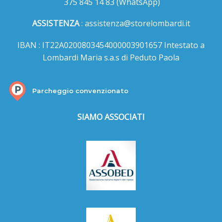
375 845 14 83
(WhatsApp)
ASSISTENZA
:
assistenza@storelombardi.it
IBAN : IT22A0200803454000003901657 Intestato a
Lombardi Maria s.a.s di Peduto Paola
Parcheggio convenzionato
SIAMO ASSOCIATI