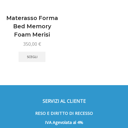
Materasso Forma
Bed Memory
Foam Merisi
350,00
€
Questo
prodotto
SCEGLI
ha
più
varianti.
Le
opzioni
possono
essere
SERVIZI AL CLIENTE
scelte
RESO E DIRITTO DI RECESSO
nella
pagina
IVA Agevolata al 4%
del