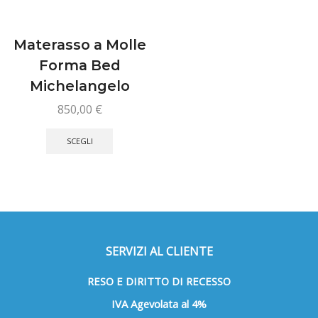
Materasso a Molle
Forma Bed
Michelangelo
850,00
€
Questo
prodotto
SCEGLI
ha
più
varianti.
Le
opzioni
possono
essere
SERVIZI AL CLIENTE
scelte
RESO E DIRITTO DI RECESSO
nella
pagina
IVA Agevolata al 4%
del