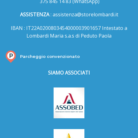
375 845 14 83
(WhatsApp)
ASSISTENZA
:
assistenza@storelombardi.it
IBAN : IT22A0200803454000003901657 Intestato a
Lombardi Maria s.a.s di Peduto Paola
Parcheggio convenzionato
SIAMO ASSOCIATI