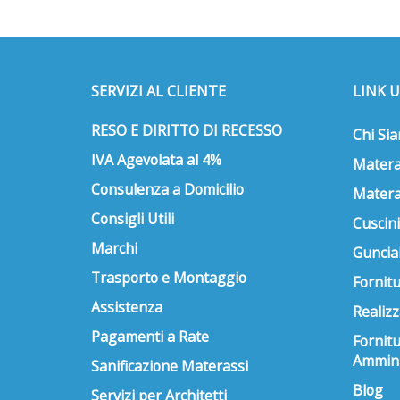
opzioni
possono
essere
scelte
nella
SERVIZI AL CLIENTE
LINK U
pagina
del
RESO E DIRITTO DI RECESSO
Chi Si
prodotto
IVA Agevolata al 4%
Matera
Consulenza a Domicilio
Matera
Consigli Utili
Cuscini
Marchi
Guncial
Trasporto e Montaggio
Fornitu
Assistenza
Realizz
Pagamenti a Rate
Fornit
Ammini
Sanificazione Materassi
Blog
Servizi per Architetti