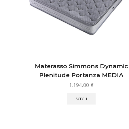
Materasso Simmons Dynamic
Plenitude Portanza MEDIA
1.194,00
€
Questo
prodotto
SCEGLI
ha
più
varianti.
Le