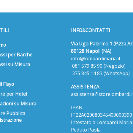
opzioni
possono
essere
scelte
nella
TILI
INFO&CONTATTI
pagina
del
Via Ugo Palermo 1 (P.zza Ar
amo
prodotto
80128 Napoli (NA)
ssi per Barche
info@lombardimaria.it
ssi su Misura
081 579 85 90
(Negozio)
375 845 14 83
(WhatsApp)
i Fisyo
ASSISTENZA
:
re per Hotel
assistenza@storelombardi.i
azioni su Misura
IBAN :
ure Pubblica
IT22A020080345400000390
strazione
Intestato a Lombardi Maria s
Peduto Paola