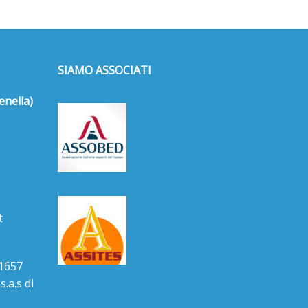
SIAMO ASSOCIATI
enella)
t
1657
.a.s di