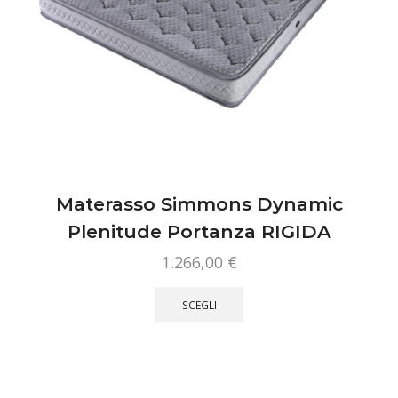
Materasso Simmons Dynamic
Plenitude Portanza RIGIDA
1.266,00
€
Questo
prodotto
SCEGLI
ha
più
varianti.
Le