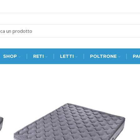
SEARCH
INPUT
SHOP
RETI
LETTI
POLTRONE
PA