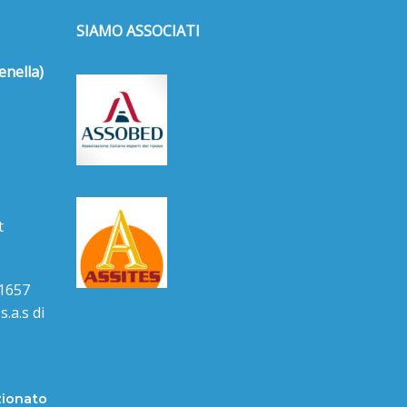
SIAMO ASSOCIATI
enella)
t
1657
.a.s di
zionato