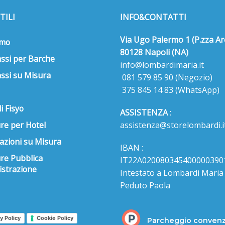
TILI
INFO&CONTATTI
Via Ugo Palermo 1 (P.zza Ar
amo
80128 Napoli (NA)
ssi per Barche
info@lombardimaria.it
ssi su Misura
081 579 85 90
(Negozio)
375 845 14 83
(WhatsApp)
i Fisyo
ASSISTENZA
:
re per Hotel
assistenza@storelombardi.i
azioni su Misura
IBAN :
ure Pubblica
IT22A020080345400000390
strazione
Intestato a Lombardi Maria s
Peduto Paola
y Policy
Cookie Policy
Parcheggio conven