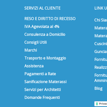
SERVIZI AL CLIENTE
LINK U
RESO E DIRITTO DI RECESSO
Chi Si
IVA Agevolata al 4%
Matera
Consulenza a Domicilio
Matera
Consigli Utili
Cuscini
Marchi
Guncial
Trasporto e Montaggio
Fornitu
Assistenza
Realizz
Pagamenti a Rate
Fornit
Ammini
Sanificazione Materassi
Blog
Servizi per Architetti
Domande Frequenti
Privac