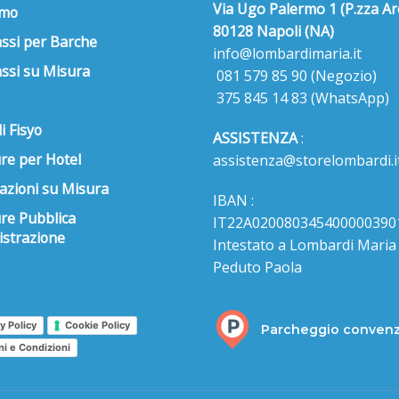
Via Ugo Palermo 1 (P.zza Ar
amo
80128 Napoli (NA)
ssi per Barche
info@lombardimaria.it
ssi su Misura
081 579 85 90
(Negozio)
375 845 14 83
(WhatsApp)
i Fisyo
ASSISTENZA
:
re per Hotel
assistenza@storelombardi.i
azioni su Misura
IBAN :
ure Pubblica
IT22A020080345400000390
strazione
Intestato a Lombardi Maria s
Peduto Paola
y Policy
Cookie Policy
Parcheggio conven
ni e Condizioni