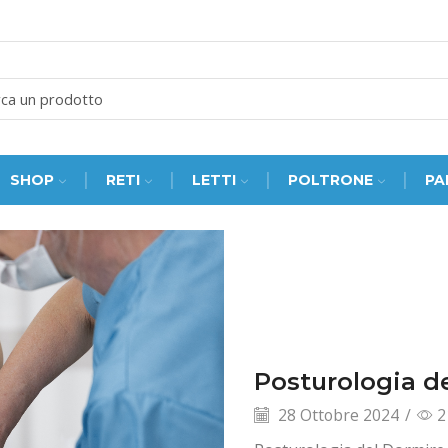
SEARCH
INPUT
SHOP
RETI
LETTI
POLTRONE
PA
Posturologia d
28 Ottobre 2024
/
2