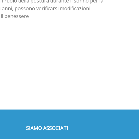
l ruolo della postura durante il sonno per la
i anni, possono verificarsi modificazioni
il benessere
SIAMO ASSOCIATI