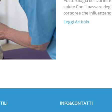
Posturologia del Dormire I
salute Con il passare degl
corporee che influenzano 
Leggi Articolo
TILI
INFO&CONTATTI