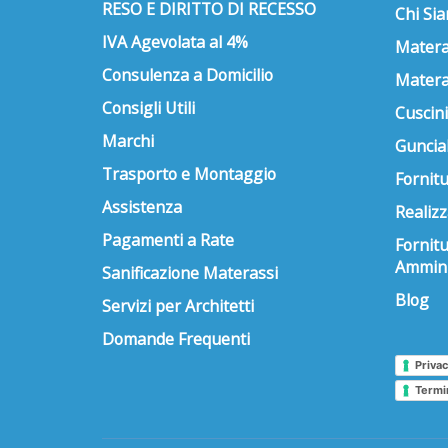
RESO E DIRITTO DI RECESSO
Chi Si
IVA Agevolata al 4%
Matera
Consulenza a Domicilio
Matera
Consigli Utili
Cuscini
Marchi
Guncial
Trasporto e Montaggio
Fornitu
Assistenza
Realizz
Pagamenti a Rate
Fornit
Ammini
Sanificazione Materassi
Blog
Servizi per Architetti
Domande Frequenti
Privac
Termi