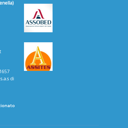
enella)
t
1657
.a.s di
zionato