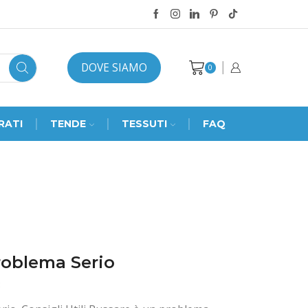
DOVE SIAMO
0
RATI
TENDE
TESSUTI
FAQ
roblema Serio
3