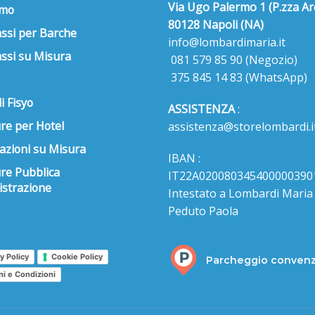
Via Ugo Palermo 1 (P.zza Ar
amo
80128 Napoli (NA)
ssi per Barche
info@lombardimaria.it
ssi su Misura
081 579 85 90
(Negozio)
375 845 14 83
(WhatsApp)
i Fisyo
ASSISTENZA
:
re per Hotel
assistenza@storelombardi.i
azioni su Misura
IBAN :
ure Pubblica
IT22A020080345400000390
strazione
Intestato a Lombardi Maria s
Peduto Paola
y Policy
Cookie Policy
Parcheggio conven
ni e Condizioni