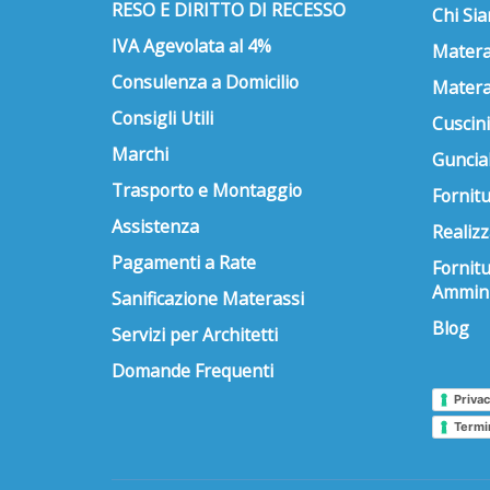
RESO E DIRITTO DI RECESSO
Chi Si
IVA Agevolata al 4%
Matera
Consulenza a Domicilio
Matera
Consigli Utili
Cuscini
Marchi
Guncial
Trasporto e Montaggio
Fornitu
Assistenza
Realizz
Pagamenti a Rate
Fornit
Ammini
Sanificazione Materassi
Blog
Servizi per Architetti
Domande Frequenti
Privac
Termi