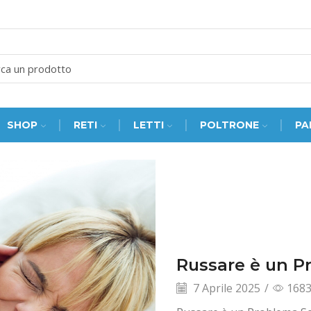
SEARCH
INPUT
SHOP
RETI
LETTI
POLTRONE
PA
Russare è un P
7 Aprile 2025
/
168