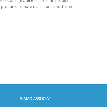
io. Consigli Utili Russare è un problema
 di produrre rumore ma le apnee notturne
SIAMO ASSOCIATI