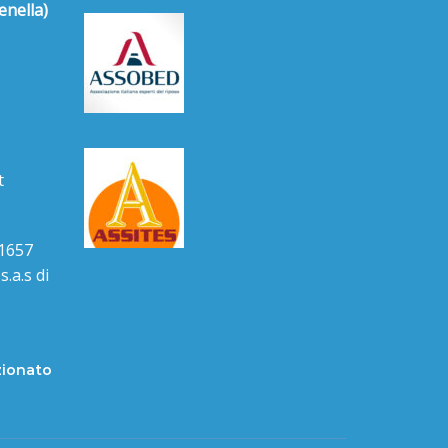
enella)
t
1657
.a.s di
zionato