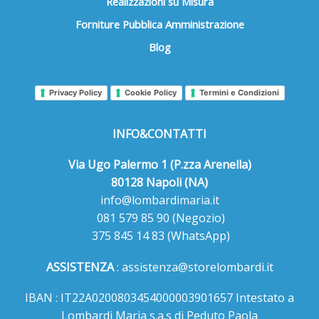
Realizzazioni su Misura
Forniture Pubblica Amministrazione
Blog
Privacy Policy
Cookie Policy
Termini e Condizioni
INFO&CONTATTI
Via Ugo Palermo 1 (P.zza Arenella)
80128 Napoli (NA)
info@lombardimaria.it
081 579 85 90
(Negozio)
375 845 14 83
(WhatsApp)
ASSISTENZA
:
assistenza@storelombardi.it
IBAN : IT22A0200803454000003901657 Intestato a
Lombardi Maria s.a.s di Peduto Paola